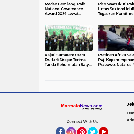
Medan Gemilang, Raih
Rico Waas Ikuti Ra
National Governance
Lintas Sektoral Idulfi
Award 2026 Lewat
Tegaskan Komitme
Transformasi Layanan
Mudik Lancar, Ama
Digital
Nyaman
Kajati Sumatera Utara
Presiden Afrika Sel
Dr.Harli Siregar Terima
Puji Kepemimpina
Tanda Kehormatan Satya
Prabowo, Natalius P
Lencana Wira Karya Dari
Antar Ramaphosa 
Presiden Republik
Bandara Halim
Indonesia
Jel
Dae
Kri
Connect With Us