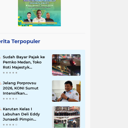
rita Terpopuler
Sudah Bayar Pajak ke
Pemko Medan, Toko
Roti Majestyk
Terancam Gulung
Tikar Akibat Akses
Jalan Ditutup
Jelang Porprovsu
Pedagang Angkringan
2026, KONI Sumut
Intensifkan
Pembinaan Atlet
Karutan Kelas I
Labuhan Deli Eddy
Junaedi Pimpin
Upacara Peringatan