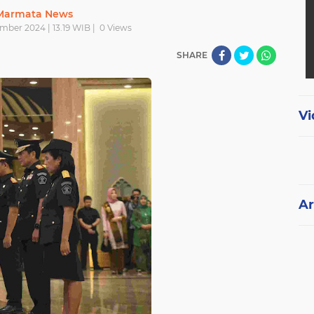
Marmata News
mber 2024 | 13.19 WIB |
0
Views
SHARE
Vi
Ar