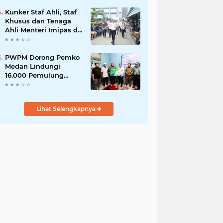
HAN ke-42 Tahun
2026
Kunker Staf Ahli, Staf
Khusus dan Tenaga
Ahli Menteri Imipas di
Lembaga
Pemasyarakatan Kelas
I Medan: Pelayanan
PWPM Dorong Pemko
Prima Dipastikan
Medan Lindungi
Berjalan Optimal
16.000 Pemulung
Lewat BPJS
Ketenagakerjaan
Lihat Selengkapnya