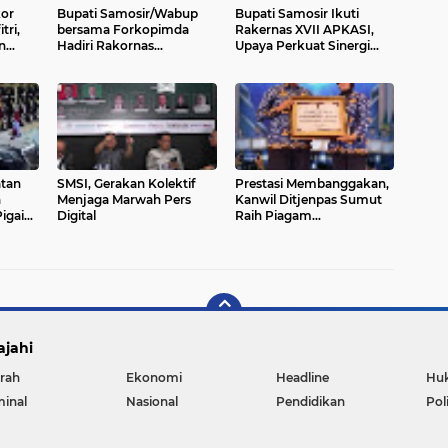
kor
Bupati Samosir/Wabup
Bupati Samosir Ikuti
tri,
bersama Forkopimda
Rakernas XVII APKASI,
n
Hadiri Rakornas
Upaya Perkuat Sinergi
n, dan
Pemerintah Pusat dan
Dengan Pemerintah
Daerah
Pusat
atan
SMSI, Gerakan Kolektif
Prestasi Membanggakan,
n
Menjaga Marwah Pers
Kanwil Ditjenpas Sumut
igai
Digital
Raih Piagam
ke
Penghargaan Nasional Di
Rakor Kemenimipas
Tahun 2025
ajahi
rah
Ekonomi
Headline
Hu
minal
Nasional
Pendidikan
Pol