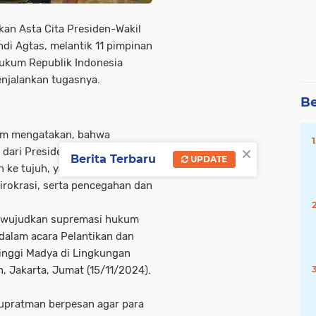
an Asta Cita Presiden-Wakil
di Agtas, melantik 11 pimpinan
Hukum Republik Indonesia
njalankan tugasnya.
Be
um mengatakan, bahwa
×
dari Presiden Prabowo
Berita Terbaru
UPDATE
 ke tujuh, yaitu berfokus pada
irokrasi, serta pencegahan dan
 mewujudkan supremasi hukum
 dalam acara Pelantikan dan
nggi Madya di Lingkungan
 Jakarta, Jumat (15/11/2024).
Supratman berpesan agar para