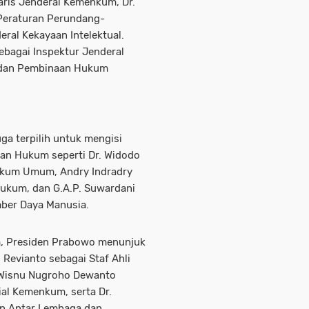
taris Jenderal Kemenkum, Dr.
 Peraturan Perundang-
eral Kekayaan Intelektual.
sebagai Inspektur Jenderal
adan Pembinaan Hukum
ga terpilih untuk mengisi
ian Hukum seperti Dr. Widodo
Hukum Umum, Andry Indradry
Hukum, dan G.A.P. Suwardani
ber Daya Manusia.
m, Presiden Prabowo menunjuk
i Revianto sebagai Staf Ahli
 Wisnu Nugroho Dewanto
ial Kemenkum, serta Dr.
an Antar Lembaga dan