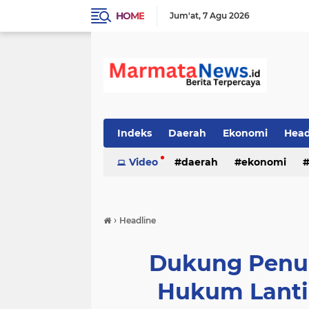
HOME
Jum'at
7 Agu 2026
Indeks
Daerah
Ekonomi
Head
Video
daerah
ekonomi
›
Headline
Dukung Penuh
Hukum Lanti