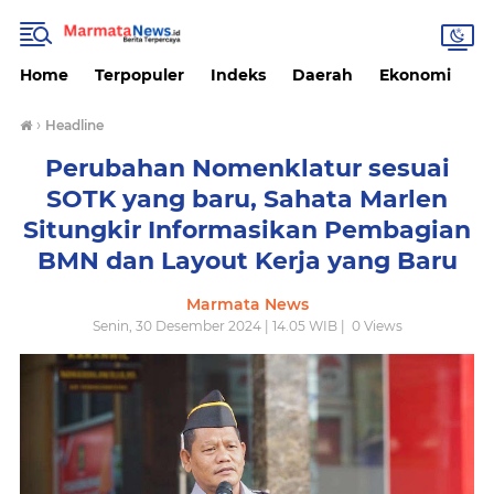
Home
Terpopuler
Indeks
Daerah
Ekonomi
H
›
Headline
Perubahan Nomenklatur sesuai
SOTK yang baru, Sahata Marlen
Situngkir Informasikan Pembagian
BMN dan Layout Kerja yang Baru
Marmata News
Senin, 30 Desember 2024 | 14.05 WIB |
0
Views