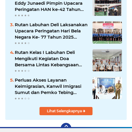
Eddy Junaedi Pimpin Upacara
Peringatan HAN ke-42 Tahun
2026
Rutan Labuhan Deli Laksanakan
Upacara Peringatan Hari Bela
Negara Ke- 77 Tahun 2025
Penuh Khidmat
Rutan Kelas I Labuhan Deli
Mengikuti Kegiatan Doa
Bersama Lintas Kebangsaan
dan Kick Off Semarak HUT RI
ke-80
Perluas Akses Layanan
Keimigrasian, Kanwil Imigrasi
Sumut dan Pemko Tebing
Tinggi Teken Perjanjian Pinjam
Pakai Gedung Unit Layanan
Paspor
Lihat Selengkapnya