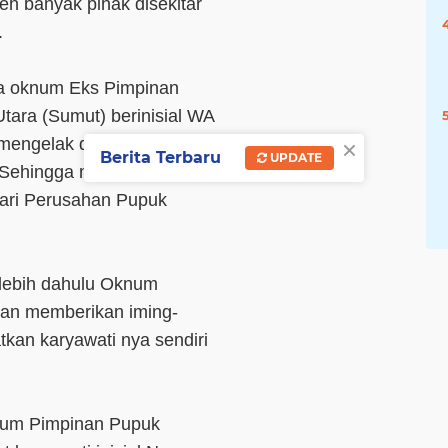
leh banyak pihak disekitar
.
wa oknum Eks Pimpinan
tara (Sumut) berinisial WA
×
 mengelak dan lepas
Berita Terbaru
UPDATE
. Sehingga membuat Eks
 dari Perusahan Pupuk
rlebih dahulu Oknum
dan memberikan iming-
tkan karyawati nya sendiri
knum Pimpinan Pupuk