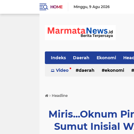
HOME
Minggu
9 Agu 2026
Indeks
Daerah
Ekonomi
Head
Video
daerah
ekonomi
›
Headline
Miris...Oknum P
Sumut Inisial 