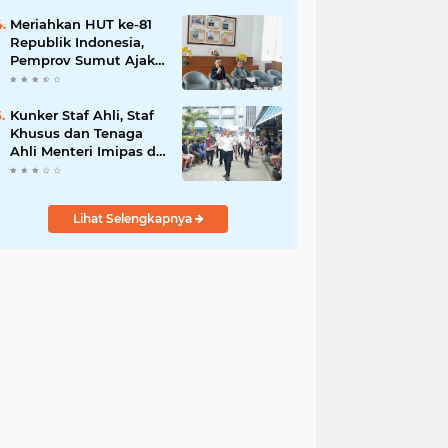
Meriahkan HUT ke-81
Republik Indonesia,
Pemprov Sumut Ajak
Warga Kibarkan Merah
Putih Mulai 1 Agustus
Kunker Staf Ahli, Staf
Khusus dan Tenaga
Ahli Menteri Imipas di
Lembaga
Pemasyarakatan Kelas
I Medan: Pelayanan
Lihat Selengkapnya
Prima Dipastikan
Berjalan Optimal