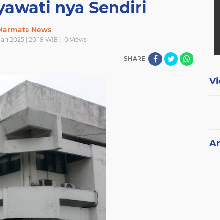
awati nya Sendiri
Marmata News
ari 2025 | 20.18 WIB |
0
Views
SHARE
Vi
Ar