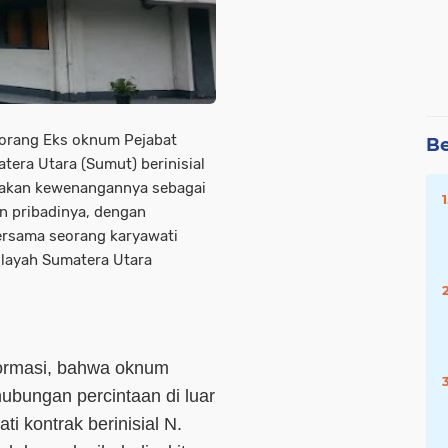
seorang Eks oknum Pejabat
Be
era Utara (Sumut) berinisial
nakan kewenangannya sebagai
n pribadinya, dengan
ersama seorang karyawati
ilayah Sumatera Utara
formasi, bahwa oknum
ubungan percintaan di luar
i kontrak berinisial N.