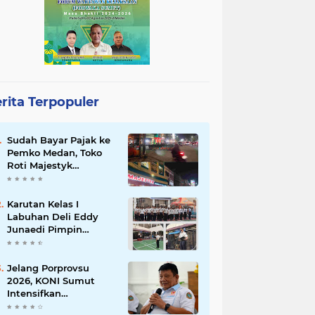
rita Terpopuler
Sudah Bayar Pajak ke
Pemko Medan, Toko
Roti Majestyk
Terancam Gulung
Tikar Akibat Akses
Jalan Ditutup
Karutan Kelas I
Pedagang Angkringan
Labuhan Deli Eddy
Junaedi Pimpin
Upacara Peringatan
HAN ke-42 Tahun
2026
Jelang Porprovsu
2026, KONI Sumut
Intensifkan
Pembinaan Atlet