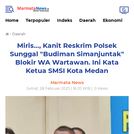
Home
Terpopuler
Indeks
Daerah
Ekonomi
H
›
Daerah
Miris..., Kanit Reskrim Polsek
Sunggal "Budiman Simanjuntak"
Blokir WA Wartawan. Ini Kata
Ketua SMSI Kota Medan
Marmata News
Jumat, 28 Februari 2025 | 16.20 WIB |
0
Views