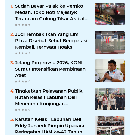
Sudah Bayar Pajak ke Pemko
Medan, Toko Roti Majestyk
Terancam Gulung Tikar Akibat
Akses Jalan Ditutup Pedagang
Angkringan
Judi Tembak Ikan Yang Lim
Plaza Disebut-Sebut Beroperasi
Kembali, Ternyata Hoaks
Jelang Porprovsu 2026, KONI
Sumut Intensifkan Pembinaan
Atlet
Tingkatkan Pelayanan Publik,
Rutan Kelas I Labuhan Deli
Menerima Kunjungan
Rombongan Staf Khusus
Menteri Imipas
Karutan Kelas I Labuhan Deli
Eddy Junaedi Pimpin Upacara
Peringatan HAN ke-42 Tahun