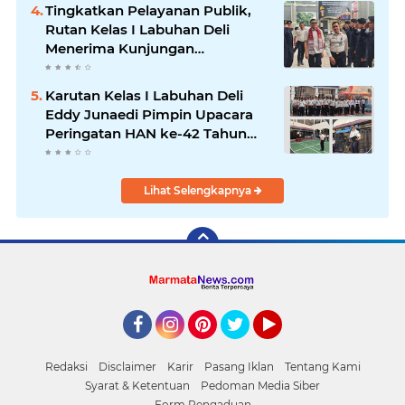
Tingkatkan Pelayanan Publik,
Rutan Kelas I Labuhan Deli
Menerima Kunjungan
Rombongan Staf Khusus
Menteri Imipas
Karutan Kelas I Labuhan Deli
Eddy Junaedi Pimpin Upacara
Peringatan HAN ke-42 Tahun
2026
Lihat Selengkapnya
Facebook
Instagram
Pinterest
Twitter
YouTube
Redaksi
Disclaimer
Karir
Pasang Iklan
Tentang Kami
Syarat & Ketentuan
Pedoman Media Siber
Form Pengaduan