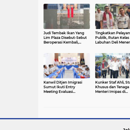
Judi Tembak Ikan Yang
Tingkatkan Pelaya
Lim Plaza Disebut-Sebut
Publik, Rutan Kelas 
Beroperasi Kembali,
Labuhan Deli Mene
Ternyata Hoaks
Kunjungan Rombo
Staf Khusus Menter
Imipas
Kanwil Ditjen Imigrasi
Kunker Staf Ahli, St
Sumut Ikuti Entry
Khusus dan Tenaga 
Meeting Evaluasi
Menteri Imipas di
Pelayanan Publik,
Lembaga
Perkuat Komitmen
Pemasyarakatan Kel
Tingkatkan Kualitas
Medan: Pelayanan 
Layanan
Dipastikan Berjalan
Optimal