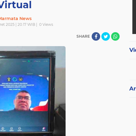
Virtual
Marmata News
et 2025 | 20.17 WIB |
0
Views
SHARE
Vi
Ar