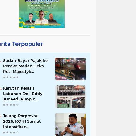
rita Terpopuler
Sudah Bayar Pajak ke
Pemko Medan, Toko
Roti Majestyk
Terancam Gulung
Tikar Akibat Akses
Jalan Ditutup
Karutan Kelas I
Pedagang Angkringan
Labuhan Deli Eddy
Junaedi Pimpin
Upacara Peringatan
HAN ke-42 Tahun
2026
Jelang Porprovsu
2026, KONI Sumut
Intensifkan
Pembinaan Atlet