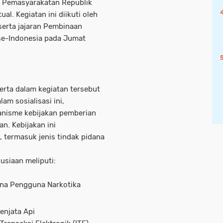
n Pemasyarakatan Republik
al. Kegiatan ini diikuti oleh
serta jajaran Pembinaan
) se-Indonesia pada Jumat
erta dalam kegiatan tersebut
lam sosialisasi ini,
anisme kebijakan pemberian
n. Kebijakan ini
 termasuk jenis tindak pidana
siaan meliputi:
ana Pengguna Narkotika
enjata Api