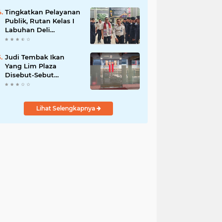
Tingkatkan Pelayanan
Publik, Rutan Kelas I
Labuhan Deli
Menerima Kunjungan
Rombongan Staf
Khusus Menteri Imipas
Judi Tembak Ikan
Yang Lim Plaza
Disebut-Sebut
Beroperasi Kembali,
Ternyata Hoaks
Lihat Selengkapnya