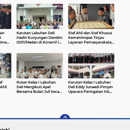
nan
Karutan Labuhan Deli
Staf Ahli dan Staf Khusus
I
Hadiri Kunjungan Dandim
Kemenimipas Tinjau
rima
0201/Medan di Koramil 10
Layanan Pemasyarakatan
ngan
Marelan, Wujudkan
di Rutan Kelas I Medan,
i
Kepedulian Sosial kepada
Pastikan Pelayanan dan
Masyarakat
Pembinaan Berjalan
Optimal
af
Rutan Kelas I Labuhan
Karutan Kelas I Labuhan
Ahli
Deli Mengikuti Apel
Deli Eddy Junaedi Pimpin
Bersama Bulan Juli Secara
Upacara Peringatan HAN
Virtual
ke-42 Tahun 2026
as I
Prima