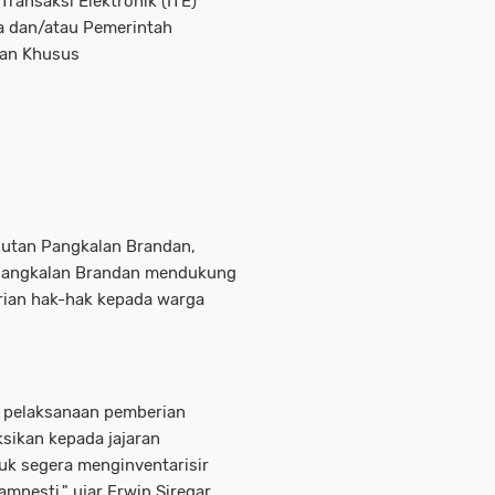
Transaksi Elektronik (ITE)
a dan/atau Pemerintah
han Khusus
 Rutan Pangkalan Brandan,
 Pangkalan Brandan mendukung
rian hak-hak kepada warga
i, pelaksanaan pemberian
ksikan kepada jajaran
uk segera menginventarisir
nesti," ujar Erwin Siregar.