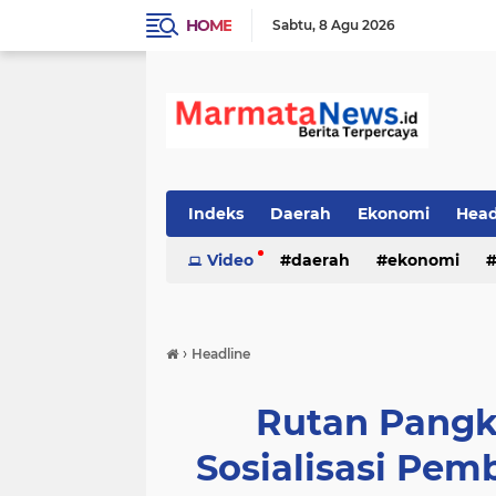
HOME
Sabtu
8 Agu 2026
Indeks
Daerah
Ekonomi
Head
Video
daerah
ekonomi
›
Headline
Rutan Pangk
Sosialisasi Pem