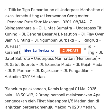
c. Titik ke Tiga Pemantauan di Underpass Manhattan di
lokasi tersebut tingkat kerawanan Geng motor.
- Rencana Rute Sbb: Makoramil 0201-08/MA – Jl.
Sisingamaharaja – Jl. Lintas Sumatra – Underpass Titi
Kuning – Jl. Jendral Besar AH. Nasution – Jl. Flay Over
Jamin Ginting – Jl. Ngumban Surbakti – Jl. Ringrud –
×
Jl. Pasar I – Jl. Bunga Raya – Jl. PDAM Tirta Nadi –
Berita Terbaru
UPDATE
Koramil 0201-06/MS – Jl. Tahi Bonar Simatupang – Jl.
Gatot Subroto – Underpass Manhattan (Memonitor) –
Jl. Gatot Subroto – Jl. Iskandar Muda – Jl. Gajah Mada
– Jl. S. Parman – Jl. Kejaksaan – Jl. Pengadilan –
Makodim 0201/Medan.
"Sebelum pelaksanaan, Kamis tanggal 01 Mei 2025
pukul 18.30 WIB, 2 Orang personil melaksanakan Apel
pengecekan oleh Piket Madenpom I/5 Medan dan di
lanjutkan bergerak menuju Makodim 0201/Medan.