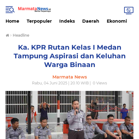
Home
Terpopuler
Indeks
Daerah
Ekonomi
H
›
Headline
Ka. KPR Rutan Kelas I Medan
Tampung Aspirasi dan Keluhan
Warga Binaan
Marmata News
Rabu, 04 Juni 2025 | 20.10 WIB |
0
Views