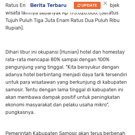
×
Ratus Enam Puluh Ribu rupiah) dan PAD dari objek
Berita Terbaru
UPDATE
wisata lainnya sebanyak Rp 173.620.000; (Seratus
Tujuh Puluh Tiga Juta Enam Ratus Dua Puluh Ribu
Rupiah).
Dihari libur ini okupansi (Hunian) hotel dan homestay
rata-rata mencapai 80% sampai dengan 100%
pengunjung yang tinggal. "Kita bersyukur dengan
adanya hotel berbintang menjadi daya tarik tersendiri
untuk para wisatawan yang berkunjung di kabupaten
samosir. Tentu dengan lama tinggal di kabupaten ini
akan membawa dampak positif untuk peningkatan
ekonomi masyarakat dan pelaku usaha mikro",
pungkasnya.
Pemerintah Kabupaten Samosir akan terus berbenah