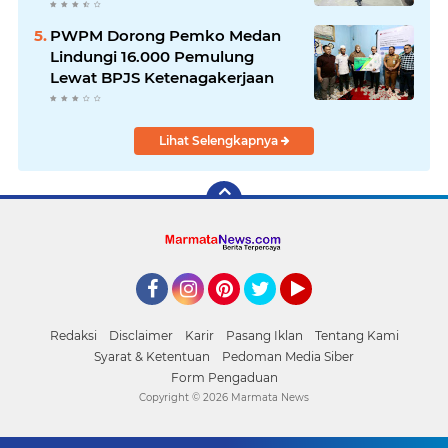
Kelas I Medan: Pelayanan Prima
Dipastikan Berjalan Optimal
PWPM Dorong Pemko Medan
Lindungi 16.000 Pemulung
Lewat BPJS Ketenagakerjaan
Lihat Selengkapnya
Facebook
Instagram
Pinterest
Twitter
YouTube
Redaksi
Disclaimer
Karir
Pasang Iklan
Tentang Kami
Syarat & Ketentuan
Pedoman Media Siber
Form Pengaduan
Copyright ©
2026 Marmata News