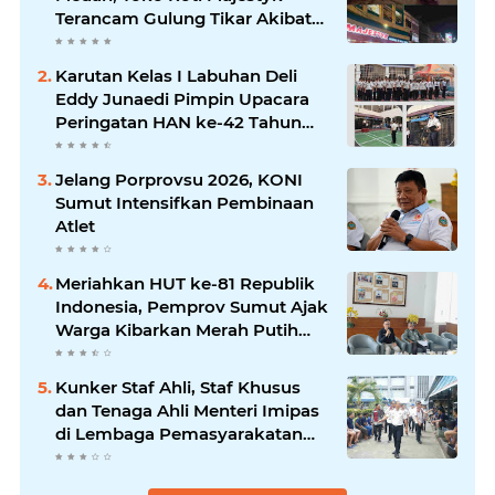
Terancam Gulung Tikar Akibat
Akses Jalan Ditutup Pedagang
Angkringan
Karutan Kelas I Labuhan Deli
Eddy Junaedi Pimpin Upacara
Peringatan HAN ke-42 Tahun
2026
Jelang Porprovsu 2026, KONI
Sumut Intensifkan Pembinaan
Atlet
Meriahkan HUT ke-81 Republik
Indonesia, Pemprov Sumut Ajak
Warga Kibarkan Merah Putih
Mulai 1 Agustus
Kunker Staf Ahli, Staf Khusus
dan Tenaga Ahli Menteri Imipas
di Lembaga Pemasyarakatan
Kelas I Medan: Pelayanan Prima
Dipastikan Berjalan Optimal