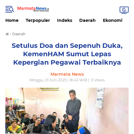
Home
Terpopuler
Indeks
Daerah
Ekonomi
H
›
Daerah
Setulus Doa dan Sepenuh Duka,
KemenHAM Sumut Lepas
Kepergian Pegawai Terbaiknya
Marmata News
Minggu, 01 Juni 2025 | 18.43 WIB |
0
Views