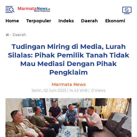
Home
Terpopuler
Indeks
Daerah
Ekonomi
H
›
Daerah
Tudingan Miring di Media, Lurah
Silalas: Pihak Pemilik Tanah Tidak
Mau Mediasi Dengan Pihak
Pengklaim
Marmata News
Senin, 02 Juni 2025 | 14.43 WIB |
0
Views