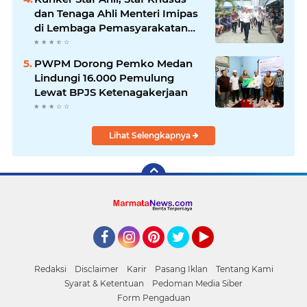
dan Tenaga Ahli Menteri Imipas
di Lembaga Pemasyarakatan
Kelas I Medan: Pelayanan Prima
Dipastikan Berjalan Optimal
PWPM Dorong Pemko Medan
Lindungi 16.000 Pemulung
Lewat BPJS Ketenagakerjaan
Lihat Selengkapnya
Facebook
Instagram
Pinterest
Twitter
YouTube
Redaksi
Disclaimer
Karir
Pasang Iklan
Tentang Kami
Syarat & Ketentuan
Pedoman Media Siber
Form Pengaduan