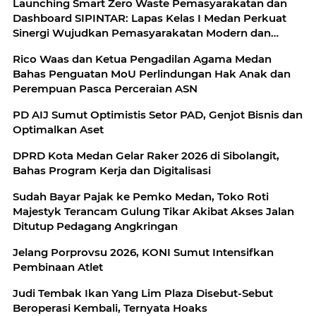
Launching Smart Zero Waste Pemasyarakatan dan
Dashboard SIPINTAR: Lapas Kelas I Medan Perkuat
Sinergi Wujudkan Pemasyarakatan Modern dan
Berkelanjutan dengan Kolaborasi Bersama Mitra
Rico Waas dan Ketua Pengadilan Agama Medan
Strategis
Bahas Penguatan MoU Perlindungan Hak Anak dan
Perempuan Pasca Perceraian ASN
PD AIJ Sumut Optimistis Setor PAD, Genjot Bisnis dan
Optimalkan Aset
DPRD Kota Medan Gelar Raker 2026 di Sibolangit,
Bahas Program Kerja dan Digitalisasi
Sudah Bayar Pajak ke Pemko Medan, Toko Roti
Majestyk Terancam Gulung Tikar Akibat Akses Jalan
Ditutup Pedagang Angkringan
Jelang Porprovsu 2026, KONI Sumut Intensifkan
Pembinaan Atlet
Judi Tembak Ikan Yang Lim Plaza Disebut-Sebut
Beroperasi Kembali, Ternyata Hoaks