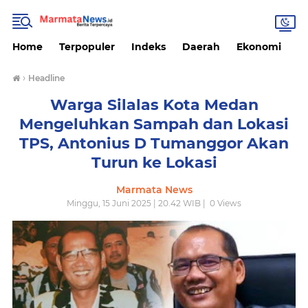
Home
Terpopuler
Indeks
Daerah
Ekonomi
H
›
Headline
Warga Silalas Kota Medan
Mengeluhkan Sampah dan Lokasi
TPS, Antonius D Tumanggor Akan
Turun ke Lokasi
Marmata News
Minggu, 15 Juni 2025 | 20.42 WIB |
0
Views