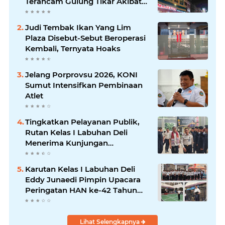
Terancam Gulung Tikar Akibat
Akses Jalan Ditutup Pedagang
Angkringan
Judi Tembak Ikan Yang Lim
Plaza Disebut-Sebut Beroperasi
Kembali, Ternyata Hoaks
Jelang Porprovsu 2026, KONI
Sumut Intensifkan Pembinaan
Atlet
Tingkatkan Pelayanan Publik,
Rutan Kelas I Labuhan Deli
Menerima Kunjungan
Rombongan Staf Khusus
Menteri Imipas
Karutan Kelas I Labuhan Deli
Eddy Junaedi Pimpin Upacara
Peringatan HAN ke-42 Tahun
2026
Lihat Selengkapnya