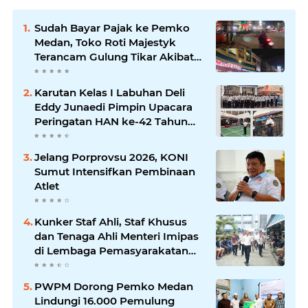
Sudah Bayar Pajak ke Pemko
Medan, Toko Roti Majestyk
Terancam Gulung Tikar Akibat
Akses Jalan Ditutup Pedagang
Angkringan
Karutan Kelas I Labuhan Deli
Eddy Junaedi Pimpin Upacara
Peringatan HAN ke-42 Tahun
2026
Jelang Porprovsu 2026, KONI
Sumut Intensifkan Pembinaan
Atlet
Kunker Staf Ahli, Staf Khusus
dan Tenaga Ahli Menteri Imipas
di Lembaga Pemasyarakatan
Kelas I Medan: Pelayanan Prima
Dipastikan Berjalan Optimal
PWPM Dorong Pemko Medan
Lindungi 16.000 Pemulung