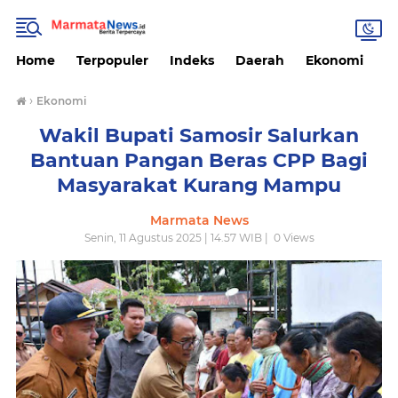
Home
Terpopuler
Indeks
Daerah
Ekonomi
H
›
Ekonomi
Wakil Bupati Samosir Salurkan
Bantuan Pangan Beras CPP Bagi
Masyarakat Kurang Mampu
Marmata News
Senin, 11 Agustus 2025 | 14.57 WIB |
0
Views