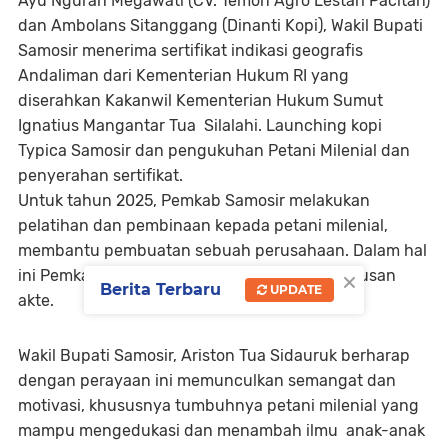
Ayu Ngurah Megawati (CV. Temon Agro Lestari Pacitan)
dan Ambolans Sitanggang (Dinanti Kopi), Wakil Bupati
Samosir menerima sertifikat indikasi geografis
Andaliman dari Kementerian Hukum RI yang
diserahkan Kakanwil Kementerian Hukum Sumut
Ignatius Mangantar Tua Silalahi. Launching kopi
Typica Samosir dan pengukuhan Petani Milenial dan
penyerahan sertifikat.
Untuk tahun 2025, Pemkab Samosir melakukan
pelatihan dan pembinaan kepada petani milenial,
membantu pembuatan sebuah perusahaan. Dalam hal
×
ini Pemkab Samosir membantu dalam pengurusan
Berita Terbaru
UPDATE
akte.
Wakil Bupati Samosir, Ariston Tua Sidauruk berharap
dengan perayaan ini memunculkan semangat dan
motivasi, khususnya tumbuhnya petani milenial yang
mampu mengedukasi dan menambah ilmu anak-anak