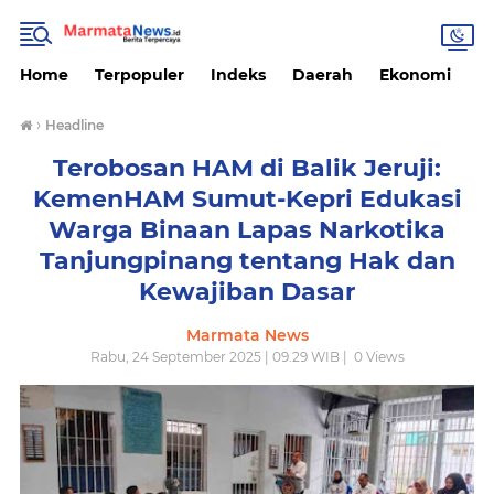
Home
Terpopuler
Indeks
Daerah
Ekonomi
H
›
Headline
Terobosan HAM di Balik Jeruji:
KemenHAM Sumut-Kepri Edukasi
Warga Binaan Lapas Narkotika
Tanjungpinang tentang Hak dan
Kewajiban Dasar
Marmata News
Rabu, 24 September 2025 | 09.29 WIB |
0
Views