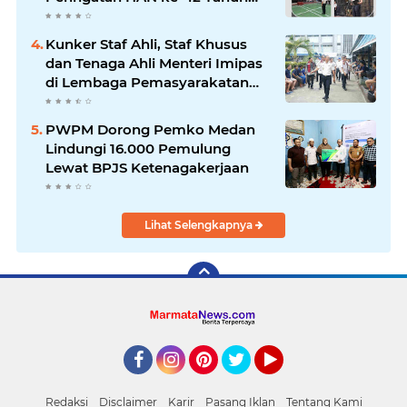
2026
Kunker Staf Ahli, Staf Khusus
dan Tenaga Ahli Menteri Imipas
di Lembaga Pemasyarakatan
Kelas I Medan: Pelayanan Prima
Dipastikan Berjalan Optimal
PWPM Dorong Pemko Medan
Lindungi 16.000 Pemulung
Lewat BPJS Ketenagakerjaan
Lihat Selengkapnya
Facebook
Instagram
Pinterest
Twitter
YouTube
Redaksi
Disclaimer
Karir
Pasang Iklan
Tentang Kami