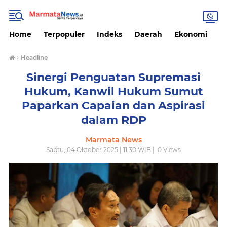
Home
Terpopuler
Indeks
Daerah
Ekonomi
H
›
Headline
Sinergi Penguatan Supremasi
Hukum, Kanwil Hukum Sumut
Paparkan Capaian dan Aspirasi
dalam RDP
Marmata News
Sabtu, 04 Oktober 2025 | 11.30 WIB |
0
Views