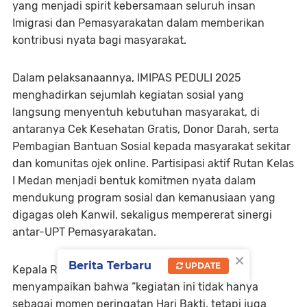
yang menjadi spirit kebersamaan seluruh insan
Imigrasi dan Pemasyarakatan dalam memberikan
kontribusi nyata bagi masyarakat.
Dalam pelaksanaannya, IMIPAS PEDULI 2025
menghadirkan sejumlah kegiatan sosial yang
langsung menyentuh kebutuhan masyarakat, di
antaranya Cek Kesehatan Gratis, Donor Darah, serta
Pembagian Bantuan Sosial kepada masyarakat sekitar
dan komunitas ojek online. Partisipasi aktif Rutan Kelas
I Medan menjadi bentuk komitmen nyata dalam
mendukung program sosial dan kemanusiaan yang
digagas oleh Kanwil, sekaligus mempererat sinergi
antar-UPT Pemasyarakatan.
×
Berita Terbaru
UPDATE
Kepala Rutan Kelas I Medan, Andi Surya,
menyampaikan bahwa “kegiatan ini tidak hanya
sebagai momen peringatan Hari Bakti, tetapi juga