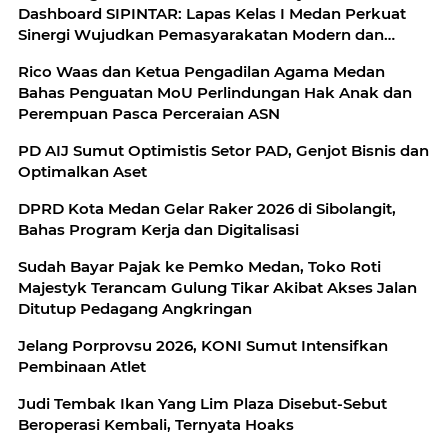
Dashboard SIPINTAR: Lapas Kelas I Medan Perkuat
Sinergi Wujudkan Pemasyarakatan Modern dan
Berkelanjutan dengan Kolaborasi Bersama Mitra
Rico Waas dan Ketua Pengadilan Agama Medan
Strategis
Bahas Penguatan MoU Perlindungan Hak Anak dan
Perempuan Pasca Perceraian ASN
PD AIJ Sumut Optimistis Setor PAD, Genjot Bisnis dan
Optimalkan Aset
DPRD Kota Medan Gelar Raker 2026 di Sibolangit,
Bahas Program Kerja dan Digitalisasi
Sudah Bayar Pajak ke Pemko Medan, Toko Roti
Majestyk Terancam Gulung Tikar Akibat Akses Jalan
Ditutup Pedagang Angkringan
Jelang Porprovsu 2026, KONI Sumut Intensifkan
Pembinaan Atlet
Judi Tembak Ikan Yang Lim Plaza Disebut-Sebut
Beroperasi Kembali, Ternyata Hoaks