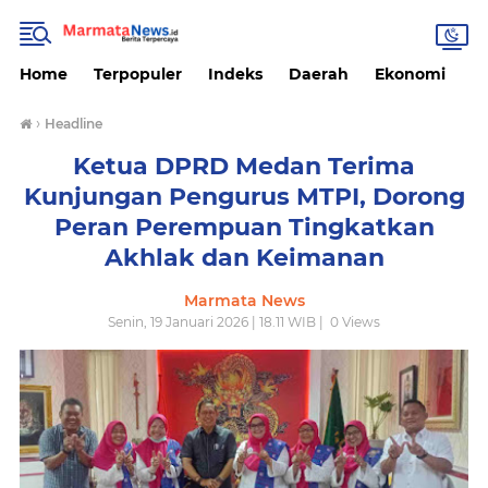
Home
Terpopuler
Indeks
Daerah
Ekonomi
H
›
Headline
Ketua DPRD Medan Terima
Kunjungan Pengurus MTPI, Dorong
Peran Perempuan Tingkatkan
Akhlak dan Keimanan
Marmata News
Senin, 19 Januari 2026 | 18.11 WIB |
0
Views