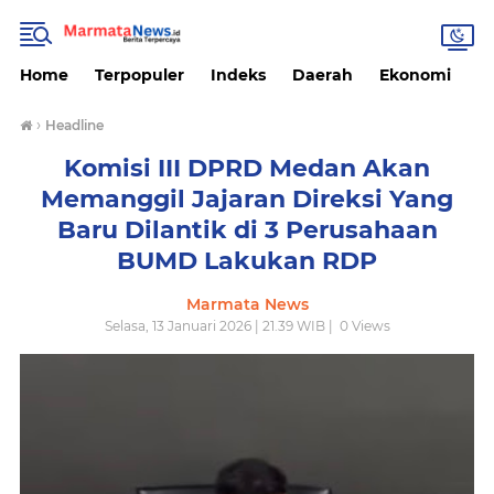
Home
Terpopuler
Indeks
Daerah
Ekonomi
H
›
Headline
Komisi III DPRD Medan Akan
Memanggil Jajaran Direksi Yang
Baru Dilantik di 3 Perusahaan
BUMD Lakukan RDP
Marmata News
Selasa, 13 Januari 2026 | 21.39 WIB |
0
Views