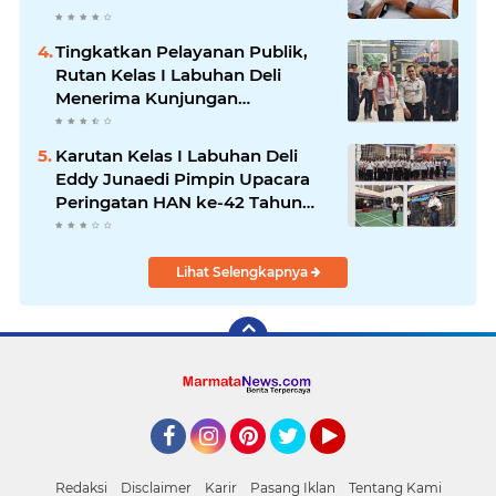
Tingkatkan Pelayanan Publik,
Rutan Kelas I Labuhan Deli
Menerima Kunjungan
Rombongan Staf Khusus
Menteri Imipas
Karutan Kelas I Labuhan Deli
Eddy Junaedi Pimpin Upacara
Peringatan HAN ke-42 Tahun
2026
Lihat Selengkapnya
Facebook
Instagram
Pinterest
Twitter
YouTube
Redaksi
Disclaimer
Karir
Pasang Iklan
Tentang Kami