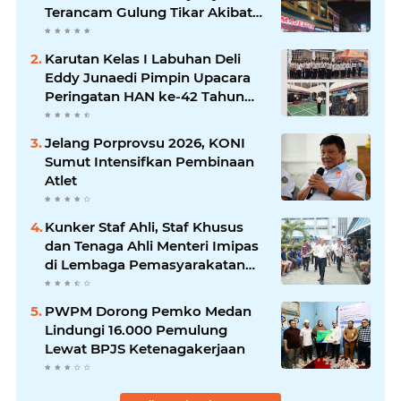
Terancam Gulung Tikar Akibat
Akses Jalan Ditutup Pedagang
Angkringan
Karutan Kelas I Labuhan Deli
Eddy Junaedi Pimpin Upacara
Peringatan HAN ke-42 Tahun
2026
Jelang Porprovsu 2026, KONI
Sumut Intensifkan Pembinaan
Atlet
Kunker Staf Ahli, Staf Khusus
dan Tenaga Ahli Menteri Imipas
di Lembaga Pemasyarakatan
Kelas I Medan: Pelayanan Prima
Dipastikan Berjalan Optimal
PWPM Dorong Pemko Medan
Lindungi 16.000 Pemulung
Lewat BPJS Ketenagakerjaan