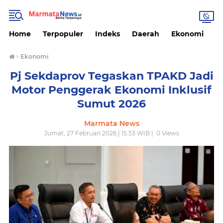
Home
Terpopuler
Indeks
Daerah
Ekonomi
H
›
Ekonomi
Pj Sekdaprov Tegaskan TPAKD Jadi
Motor Penggerak Ekonomi Inklusif
Sumut 2026
Marmata News
Jumat, 27 Februari 2026 | 15.53 WIB |
0
Views