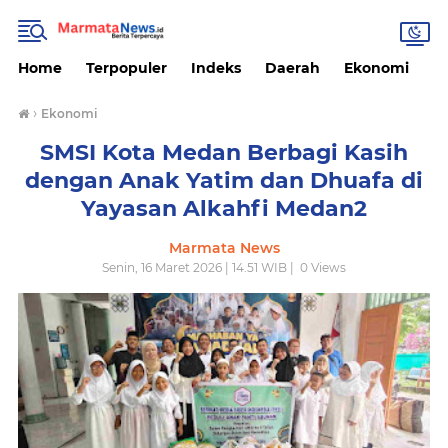
Home
Terpopuler
Indeks
Daerah
Ekonomi
H
›
Ekonomi
SMSI Kota Medan Berbagi Kasih
dengan Anak Yatim dan Dhuafa di
Yayasan Alkahfi Medan2
Marmata News
Senin, 16 Maret 2026 | 14.51 WIB |
0
Views