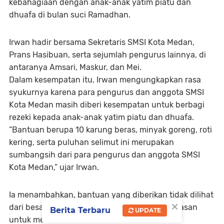
kebahagiaan dengan anak-anak yatim piatu dan
dhuafa di bulan suci Ramadhan.
Irwan hadir bersama Sekretaris SMSI Kota Medan,
Prans Hasibuan, serta sejumlah pengurus lainnya, di
antaranya Amsari, Maskur, dan Mei.
Dalam kesempatan itu, Irwan mengungkapkan rasa
syukurnya karena para pengurus dan anggota SMSI
Kota Medan masih diberi kesempatan untuk berbagi
rezeki kepada anak-anak yatim piatu dan dhuafa.
“Bantuan berupa 10 karung beras, minyak goreng, roti
kering, serta puluhan selimut ini merupakan
sumbangsih dari para pengurus dan anggota SMSI
Kota Medan,” ujar Irwan.
Ia menambahkan, bantuan yang diberikan tidak dilihat
×
dari besar kecilnya nilai, melainkan dari keikhlasan
Berita Terbaru
UPDATE
untuk membantu sesama.