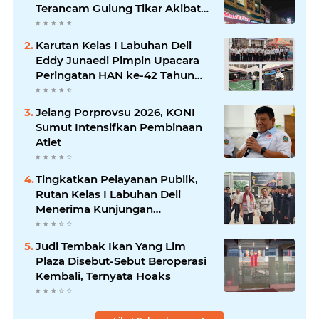
Terancam Gulung Tikar Akibat
Akses Jalan Ditutup Pedagang
Angkringan
Karutan Kelas I Labuhan Deli
Eddy Junaedi Pimpin Upacara
Peringatan HAN ke-42 Tahun
2026
Jelang Porprovsu 2026, KONI
Sumut Intensifkan Pembinaan
Atlet
Tingkatkan Pelayanan Publik,
Rutan Kelas I Labuhan Deli
Menerima Kunjungan
Rombongan Staf Khusus
Menteri Imipas
Judi Tembak Ikan Yang Lim
Plaza Disebut-Sebut Beroperasi
Kembali, Ternyata Hoaks