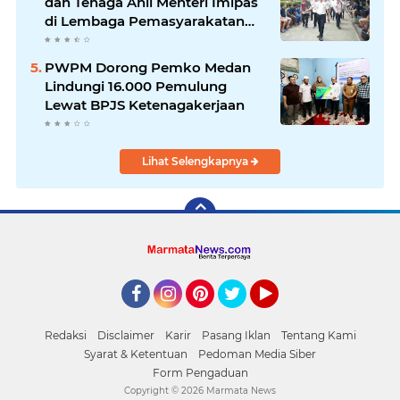
dan Tenaga Ahli Menteri Imipas
di Lembaga Pemasyarakatan
Kelas I Medan: Pelayanan Prima
Dipastikan Berjalan Optimal
PWPM Dorong Pemko Medan
Lindungi 16.000 Pemulung
Lewat BPJS Ketenagakerjaan
Lihat Selengkapnya
Facebook
Instagram
Pinterest
Twitter
YouTube
Redaksi
Disclaimer
Karir
Pasang Iklan
Tentang Kami
Syarat & Ketentuan
Pedoman Media Siber
Form Pengaduan
Copyright ©
2026 Marmata News