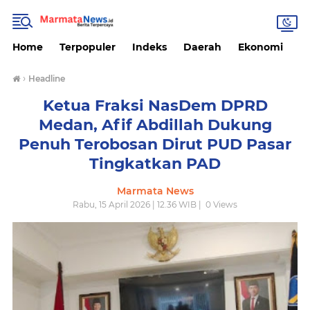
Home
Terpopuler
Indeks
Daerah
Ekonomi
H
›
Headline
Ketua Fraksi NasDem DPRD
Medan, Afif Abdillah Dukung
Penuh Terobosan Dirut PUD Pasar
Tingkatkan PAD
Marmata News
Rabu, 15 April 2026 | 12.36 WIB |
0
Views