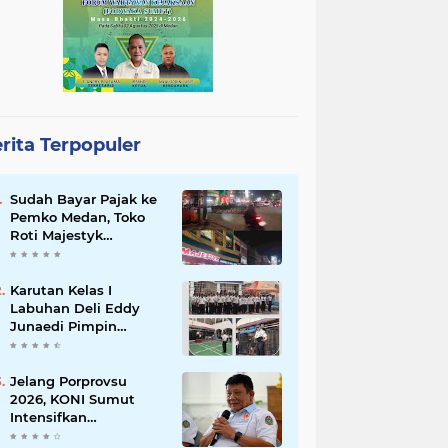
rita Terpopuler
Sudah Bayar Pajak ke
Pemko Medan, Toko
Roti Majestyk
Terancam Gulung
Tikar Akibat Akses
Jalan Ditutup
Karutan Kelas I
Pedagang Angkringan
Labuhan Deli Eddy
Junaedi Pimpin
Upacara Peringatan
HAN ke-42 Tahun
2026
Jelang Porprovsu
2026, KONI Sumut
Intensifkan
Pembinaan Atlet