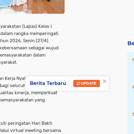
rakatan (Lapas) Kelas I
 dalam rangka memperingati
hun 2026, Senin (27/4).
Be
 kebersamaan sebagai wujud
 pemasyarakatan dalam
yarakat.
×
 Kerja Nyata, Pelayanan
Berita Terbaru
UPDATE
bagi seluruh jajaran Lapas
ualitas kinerja, memperkuat
n pemasyarakatan yang
uti peringatan Hari Bakti
alui virtual meeting bersama