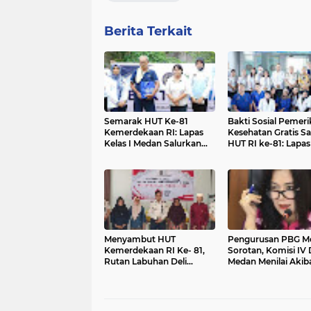
Berita Terkait
Semarak HUT Ke-81
Bakti Sosial Pemer
Kemerdekaan RI: Lapas
Kesehatan Gratis 
Kelas I Medan Salurkan
HUT RI ke-81: Lapas
Bantuan Sembako
I Medan Berkolabor
kepada Masyarakat
dengan UNPRI Beri
Pelayanan Kesehat
Bansos Bagi Pegaw
Masyarakat
Menyambut HUT
Pengurusan PBG Me
Kemerdekaan RI Ke- 81,
Sorotan, Komisi I
Rutan Labuhan Deli
Medan Menilai Akib
Bagikan Bamsos Kepada
Tingginya Biaya Jas
Masyarakat Sekitar dan
Konsultan
Keluarga WBP