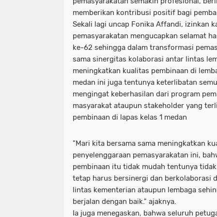
pemasyarakatan semakin profesional, beri
memberikan kontribusi positif bagi pemb
Sekali lagi uncap Fonika Affandi, izinkan 
pemasyarakatan mengucapkan selamat har
ke-62 sehingga dalam transformasi pemasy
sama sinergitas kolaborasi antar lintas l
meningkatkan kualitas pembinaan di lemb
medan ini juga tentunya keterlibatan semu
mengingat keberhasilan dari program pe
masyarakat ataupun stakeholder yang terl
pembinaan di lapas kelas 1 medan
"Mari kita bersama sama meningkatkan kua
penyelenggaraan pemasyarakatan ini, ba
pembinaan itu tidak mudah tentunya tidak 
tetap harus bersinergi dan berkolaborasi 
lintas kementerian ataupun lembaga sehin
berjalan dengan baik." ajaknya.
Ia juga menegaskan, bahwa seluruh petuga