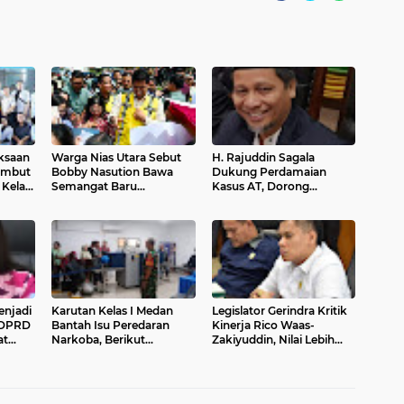
iksaan
Warga Nias Utara Sebut
H. Rajuddin Sagala
Sambut
Bobby Nasution Bawa
Dukung Perdamaian
 Kelas
Semangat Baru
Kasus AT, Dorong
asi
Pembangunan Sumut
Polrestabes Medan
kan
Terapkan RJ
an dan
ai dan
njadi
Karutan Kelas I Medan
Legislator Gerindra Kritik
V DPRD
Bantah Isu Peredaran
Kinerja Rico Waas-
at
Narkoba, Berikut
Zakiyuddin, Nilai Lebih
a
Klarifikasinya
Banyak Seremonial
Ketimbang Menjawab
Keluhan Warga