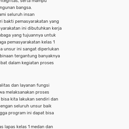
ntegritas, serta mampu
angunan bangsa.
kami seluruh insan
i bakti pemasyarakatan yang
arakatan ini dibutuhkan kerja
embaga yang tujuannya untuk
aga pemasyarakatan kelas 1
a unsur ini sangat diperlukan
mbinaan tergantung banyaknya
ibat dalam kegiatan proses
litas dan layanan fungsi
hwa melaksanakan proses
bisa kita lakukan sendiri dan
dengan seluruh unsur baik
gga program ini dapat bisa
s lapas kelas 1 medan dan