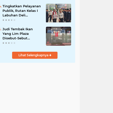
Tingkatkan Pelayanan
Publik, Rutan Kelas I
Labuhan Deli
Menerima Kunjungan
Rombongan Staf
Khusus Menteri Imipas
Judi Tembak Ikan
Yang Lim Plaza
Disebut-Sebut
Beroperasi Kembali,
Ternyata Hoaks
Lihat Selengkapnya