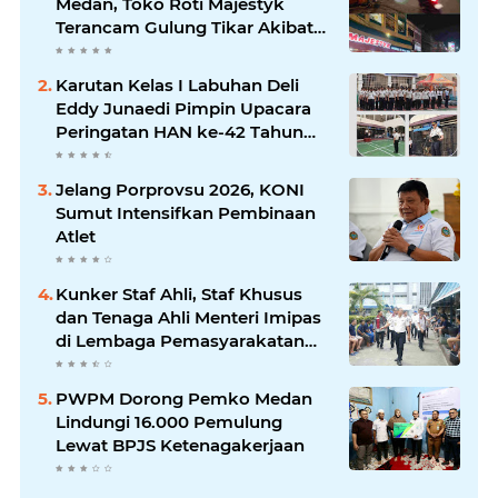
Medan, Toko Roti Majestyk
Terancam Gulung Tikar Akibat
Akses Jalan Ditutup Pedagang
Angkringan
Karutan Kelas I Labuhan Deli
Eddy Junaedi Pimpin Upacara
Peringatan HAN ke-42 Tahun
2026
Jelang Porprovsu 2026, KONI
Sumut Intensifkan Pembinaan
Atlet
Kunker Staf Ahli, Staf Khusus
dan Tenaga Ahli Menteri Imipas
di Lembaga Pemasyarakatan
Kelas I Medan: Pelayanan Prima
Dipastikan Berjalan Optimal
PWPM Dorong Pemko Medan
Lindungi 16.000 Pemulung
Lewat BPJS Ketenagakerjaan