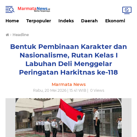
Home
Terpopuler
Indeks
Daerah
Ekonomi
H
›
Headline
Bentuk Pembinaan Karakter dan
Nasionalisme, Rutan Kelas I
Labuhan Deli Menggelar
Peringatan Harkitnas ke-118
Marmata News
Rabu, 20 Mei 2026 | 15.41 WIB |
0
Views