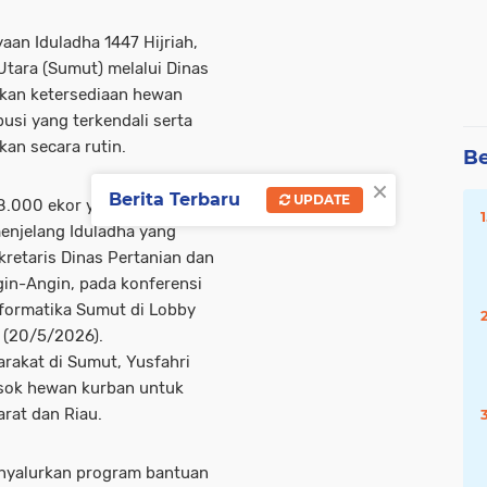
an Iduladha 1447 Hijriah,
tara (Sumut) melalui Dinas
kan ketersediaan hewan
usi yang terkendali serta
an secara rutin.
Be
×
Berita Terbaru
UPDATE
748.000 ekor yang sangat cukup
njelang Iduladha yang
kretaris Dinas Pertanian dan
in-Angin, pada konferensi
nformatika Sumut di Lobby
 (20/5/2026).
akat di Sumut, Yusfahri
asok hewan kurban untuk
arat dan Riau.
enyalurkan program bantuan