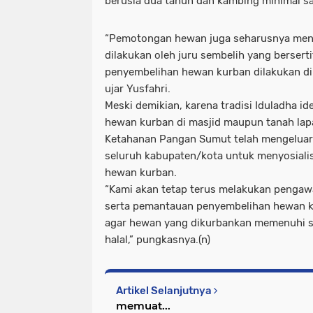
berusia dua tahun dan kambing minimal sa
“Pemotongan hewan juga seharusnya meng
dilakukan oleh juru sembelih yang bersert
penyembelihan hewan kurban dilakukan d
ujar Yusfahri.
Meski demikian, karena tradisi Iduladha i
hewan kurban di masjid maupun tanah lap
Ketahanan Pangan Sumut telah mengeluar
seluruh kabupaten/kota untuk menyosial
hewan kurban.
“Kami akan tetap terus melakukan penga
serta pemantauan penyembelihan hewan ku
agar hewan yang dikurbankan memenuhi st
halal,” pungkasnya.(n)
Artikel Selanjutnya
memuat...