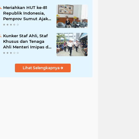
Meriahkan HUT ke-81
Republik Indonesia,
Pemprov Sumut Ajak
Warga Kibarkan Merah
Putih Mulai 1 Agustus
Kunker Staf Ahli, Staf
Khusus dan Tenaga
Ahli Menteri Imipas di
Lembaga
Pemasyarakatan Kelas
I Medan: Pelayanan
Lihat Selengkapnya
Prima Dipastikan
Berjalan Optimal