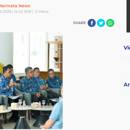
Marmata News
i 2026 | 14.42 WIB |
0
Views
SHARE
Vi
Ar