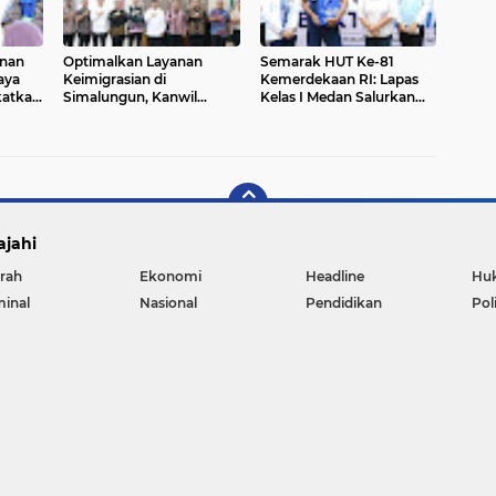
unan
Optimalkan Layanan
Semarak HUT Ke-81
aya
Keimigrasian di
Kemerdekaan RI: Lapas
katkan
Simalungun, Kanwil
Kelas I Medan Salurkan
Imigrasi Sumut Perkuat
Bantuan Sembako
Sinergi dengan Pemkab
kepada Masyarakat
ajahi
rah
Ekonomi
Headline
Hu
minal
Nasional
Pendidikan
Pol