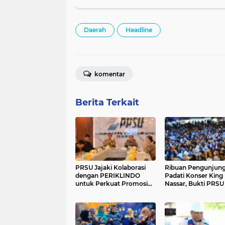
Daerah
Headline
komentar
Berita Terkait
PRSU Jajaki Kolaborasi
Ribuan Pengunjun
dengan PERIKLINDO
Padati Konser King
untuk Perkuat Promosi
Nassar, Bukti PRSU
Industri Kendaraan Listrik
Kian Menjadi Ruan
di Sumatera Utara
Publik Modern