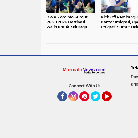
DWP Kominfo Sumut:
Kick Off Pembang
PRSU 2026 Destinasi
Kantor Imigrasi, Up
Wajib untuk Keluarga
Imigrasi Sumut De
Layanan Publik
Jel
Dae
Kri
Connect With Us
Facebook
Instagram
Pinterest
Twitter
YouTube