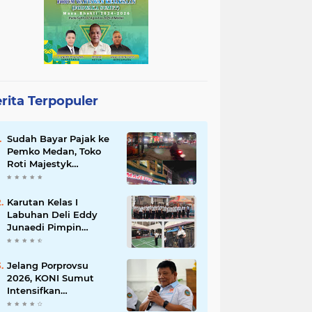
rita Terpopuler
Sudah Bayar Pajak ke
Pemko Medan, Toko
Roti Majestyk
Terancam Gulung
Tikar Akibat Akses
Jalan Ditutup
Karutan Kelas I
Pedagang Angkringan
Labuhan Deli Eddy
Junaedi Pimpin
Upacara Peringatan
HAN ke-42 Tahun
2026
Jelang Porprovsu
2026, KONI Sumut
Intensifkan
Pembinaan Atlet