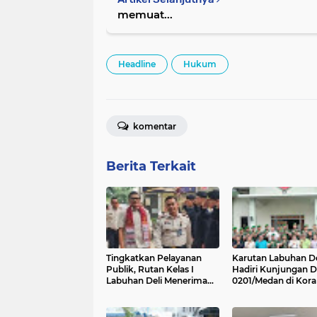
memuat...
Headline
Hukum
komentar
Berita Terkait
Tingkatkan Pelayanan
Karutan Labuhan De
Publik, Rutan Kelas I
Hadiri Kunjungan 
Labuhan Deli Menerima
0201/Medan di Kora
Kunjungan Rombongan
Marelan, Wujudkan
Staf Khusus Menteri
Kepedulian Sosial 
Imipas
Masyarakat