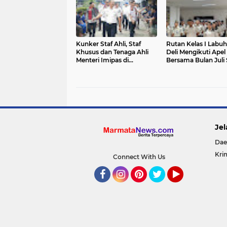
Kunker Staf Ahli, Staf
Rutan Kelas I Labu
Khusus dan Tenaga Ahli
Deli Mengikuti Apel
Menteri Imipas di
Bersama Bulan Juli
Lembaga
Virtual
Pemasyarakatan Kelas I
Medan: Pelayanan Prima
Dipastikan Berjalan
Optimal
Jel
Dae
Kri
Connect With Us
Facebook
Instagram
Pinterest
Twitter
YouTube