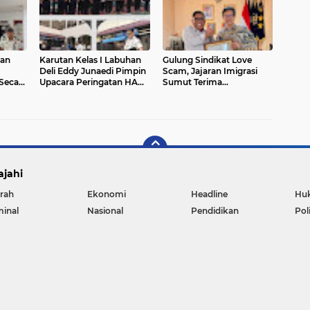
Optimal
Layanan
han
Karutan Kelas I Labuhan
Gulung Sindikat Love
Deli Eddy Junaedi Pimpin
Scam, Jajaran Imigrasi
 Secara
Upacara Peringatan HAN
Sumut Terima
ke-42 Tahun 2026
Penghargaan dari Konjen
Jepang
ajahi
rah
Ekonomi
Headline
Hu
minal
Nasional
Pendidikan
Pol