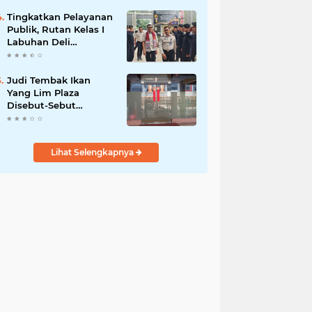
Tingkatkan Pelayanan
Publik, Rutan Kelas I
Labuhan Deli
Menerima Kunjungan
Rombongan Staf
Khusus Menteri Imipas
Judi Tembak Ikan
Yang Lim Plaza
Disebut-Sebut
Beroperasi Kembali,
Ternyata Hoaks
Lihat Selengkapnya