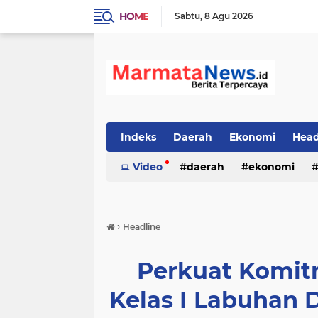
HOME
Sabtu
8 Agu 2026
Indeks
Daerah
Ekonomi
Head
Video
daerah
ekonomi
›
Headline
Perkuat Komit
Kelas I Labuhan D