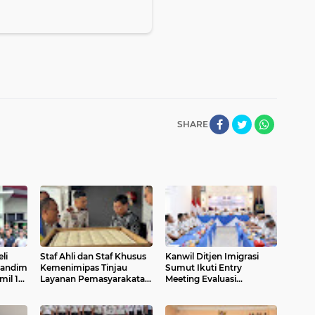
SHARE
li
Staf Ahli dan Staf Khusus
Kanwil Ditjen Imigrasi
Dandim
Kemenimipas Tinjau
Sumut Ikuti Entry
mil 10
Layanan Pemasyarakatan
Meeting Evaluasi
di Rutan Kelas I Medan,
Pelayanan Publik,
kepada
Pastikan Pelayanan dan
Perkuat Komitmen
Pembinaan Berjalan
Tingkatkan Kualitas