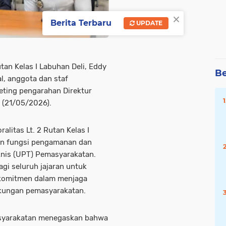
×
Berita Terbaru
UPDATE
tan Kelas I Labuhan Deli, Eddy
Be
al, anggota dan staf
ting pengarahan Direktur
 (21/05/2026).
litas Lt. 2 Rutan Kelas I
aan fungsi pengamanan dan
knis (UPT) Pemasyarakatan.
gi seluruh jajaran untuk
komitmen dalam menjaga
ngkungan pemasyarakatan.
asyarakatan menegaskan bahwa