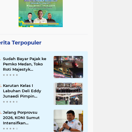
rita Terpopuler
Sudah Bayar Pajak ke
Pemko Medan, Toko
Roti Majestyk
Terancam Gulung
Tikar Akibat Akses
Jalan Ditutup
Karutan Kelas I
Pedagang Angkringan
Labuhan Deli Eddy
Junaedi Pimpin
Upacara Peringatan
HAN ke-42 Tahun
2026
Jelang Porprovsu
2026, KONI Sumut
Intensifkan
Pembinaan Atlet