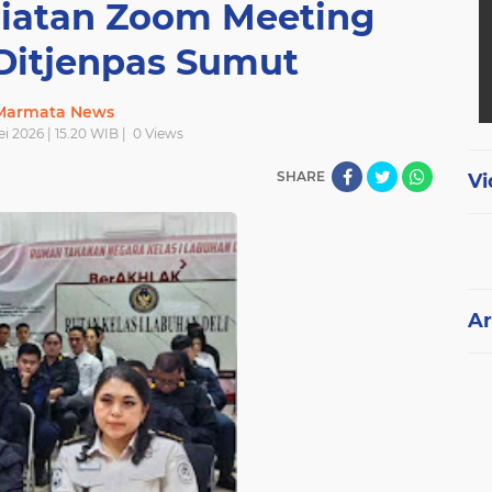
giatan Zoom Meeting
Ditjenpas Sumut
Marmata News
i 2026 | 15.20 WIB |
0
Views
SHARE
Vi
Ar