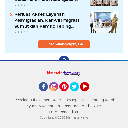
dan Kick Off Semarak HUT RI
ke-80
Perluas Akses Layanan
Keimigrasian, Kanwil Imigrasi
Sumut dan Pemko Tebing
Tinggi Teken Perjanjian Pinjam
Pakai Gedung Unit Layanan
Paspor
Lihat Selengkapnya
Facebook
Instagram
Pinterest
Twitter
YouTube
Redaksi
Disclaimer
Karir
Pasang Iklan
Tentang Kami
Syarat & Ketentuan
Pedoman Media Siber
Form Pengaduan
Copyright ©
2026 Marmata News