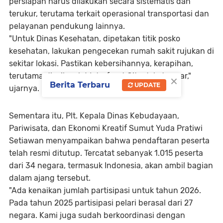
persiapan harus dilakukan secara sistematis dan
terukur, terutama terkait operasional transportasi dan
pelayanan pendukung lainnya.
"Untuk Dinas Kesehatan, dipetakan titik posko
kesehatan, lakukan pengecekan rumah sakit rujukan di
sekitar lokasi. Pastikan kebersihannya, kerapihan,
terutama di wilayah Waterfront City dekat pasar,"
×
Berita Terbaru
UPDATE
ujarnya.
Sementara itu, Plt. Kepala Dinas Kebudayaan,
Pariwisata, dan Ekonomi Kreatif Sumut Yuda Pratiwi
Setiawan menyampaikan bahwa pendaftaran peserta
telah resmi ditutup. Tercatat sebanyak 1.015 peserta
dari 34 negara, termasuk Indonesia, akan ambil bagian
dalam ajang tersebut.
"Ada kenaikan jumlah partisipasi untuk tahun 2026.
Pada tahun 2025 partisipasi pelari berasal dari 27
negara. Kami juga sudah berkoordinasi dengan