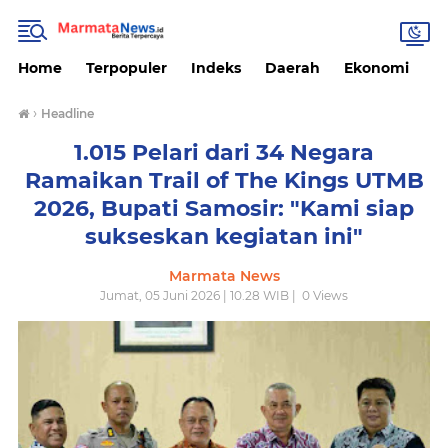
Home
Terpopuler
Indeks
Daerah
Ekonomi
H
›
Headline
1.015 Pelari dari 34 Negara
Ramaikan Trail of The Kings UTMB
2026, Bupati Samosir: "Kami siap
sukseskan kegiatan ini"
Marmata News
Jumat, 05 Juni 2026 | 10.28 WIB |
0
Views