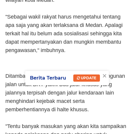
wilayah kota Medan.
"Sebagai wakil rakyat harus mengetahui tentang
apa saja yang akan terlaksana di Medan. Apalagi
terkait hal itu belum ada sosialisasi sehingga kita
dapat mempertanyakan dan mungkin membantu
pengawasan," imbuhnya.
×
Ditambahkan, sehubungan dengan pembangunan
Berita Terbaru
UPDATE
jalan untuk BRT yakni Bus jalur khusus yang
jalannya terpisah dengan jalur kendaraan lain
menghindari kejebak macet serta
pemberhentiannya di halte khusus.
"Tentu banyak masukan yang akan kita sampaikan