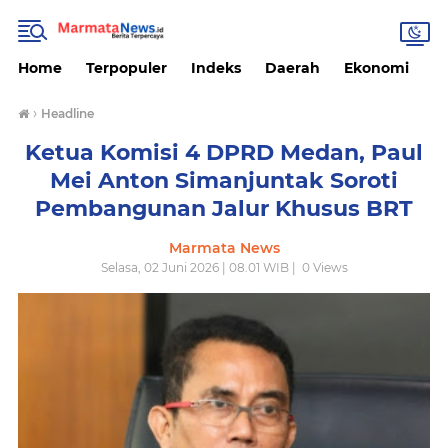
Home
Terpopuler
Indeks
Daerah
Ekonomi
H
›
Headline
Ketua Komisi 4 DPRD Medan, Paul
Mei Anton Simanjuntak Soroti
Pembangunan Jalur Khusus BRT
Marmata News
Selasa, 02 Juni 2026 | 08.01 WIB |
0
Views