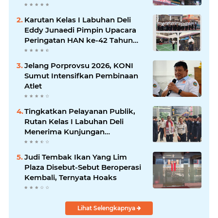
Akses Jalan Ditutup Pedagang
Angkringan
Karutan Kelas I Labuhan Deli
Eddy Junaedi Pimpin Upacara
Peringatan HAN ke-42 Tahun
2026
Jelang Porprovsu 2026, KONI
Sumut Intensifkan Pembinaan
Atlet
Tingkatkan Pelayanan Publik,
Rutan Kelas I Labuhan Deli
Menerima Kunjungan
Rombongan Staf Khusus
Menteri Imipas
Judi Tembak Ikan Yang Lim
Plaza Disebut-Sebut Beroperasi
Kembali, Ternyata Hoaks
Lihat Selengkapnya