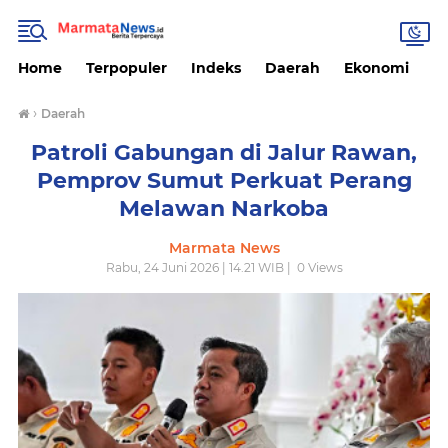
Home
Terpopuler
Indeks
Daerah
Ekonomi
H
›
Daerah
Patroli Gabungan di Jalur Rawan,
Pemprov Sumut Perkuat Perang
Melawan Narkoba
Marmata News
Rabu, 24 Juni 2026 | 14.21 WIB |
0
Views