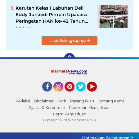
Menteri Imipas
Karutan Kelas I Labuhan Deli
Eddy Junaedi Pimpin Upacara
Peringatan HAN ke-42 Tahun
2026
Lihat Selengkapnya
Facebook
Instagram
Pinterest
Twitter
YouTube
Redaksi
Disclaimer
Karir
Pasang Iklan
Tentang Kami
Syarat & Ketentuan
Pedoman Media Siber
Form Pengaduan
Copyright ©
2026 Marmata News
Optimalkan Pelindungan PMI, K