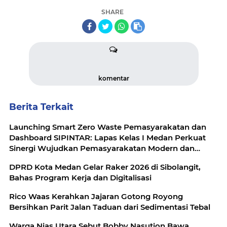
SHARE
komentar
Berita Terkait
Launching Smart Zero Waste Pemasyarakatan dan
Dashboard SIPINTAR: Lapas Kelas I Medan Perkuat
Sinergi Wujudkan Pemasyarakatan Modern dan
Berkelanjutan dengan Kolaborasi Bersama Mitra
DPRD Kota Medan Gelar Raker 2026 di Sibolangit,
Strategis
Bahas Program Kerja dan Digitalisasi
Rico Waas Kerahkan Jajaran Gotong Royong
Bersihkan Parit Jalan Taduan dari Sedimentasi Tebal
Warga Nias Utara Sebut Bobby Nasution Bawa