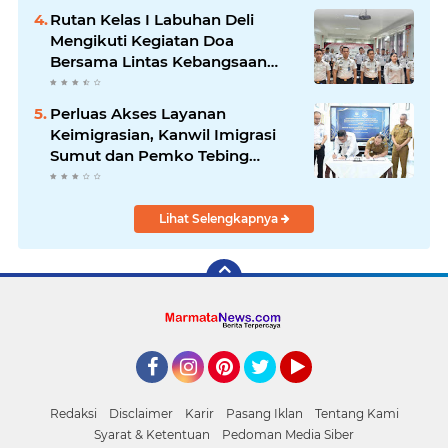
Rutan Kelas I Labuhan Deli
Mengikuti Kegiatan Doa
Bersama Lintas Kebangsaan
dan Kick Off Semarak HUT RI
ke-80
Perluas Akses Layanan
Keimigrasian, Kanwil Imigrasi
Sumut dan Pemko Tebing
Tinggi Teken Perjanjian Pinjam
Pakai Gedung Unit Layanan
Paspor
Lihat Selengkapnya
Facebook
Instagram
Pinterest
Twitter
YouTube
Redaksi
Disclaimer
Karir
Pasang Iklan
Tentang Kami
Syarat & Ketentuan
Pedoman Media Siber