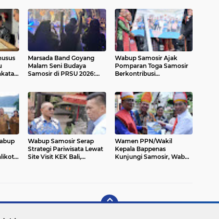
Khusus
Marsada Band Goyang
Wabup Samosir Ajak
u
Malam Seni Budaya
Pomparan Toga Samosir
akatan
Samosir di PRSU 2026:
Berkontribusi
dan,
Ribaaakkkk...!
Membangun Bona
 dan
Pasogit, Pesta Bolon
n
PTSBI Gaungkan
Persatuan dan Pelestarian
Budaya Batak
Wabup
Wabup Samosir Serap
Wamen PPN/Wakil
Strategi Pariwisata Lewat
Kepala Bappenas
likota
Site Visit KEK Bali,
Kunjungi Samosir, Wabup
t
Siapkan Langkah untuk
Sambut di Huta Siallagan
Danau Toba
dan Serahkan Proposal
Pengembangan Daya
Tarik Wisata Baru