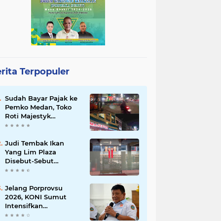
rita Terpopuler
Sudah Bayar Pajak ke
Pemko Medan, Toko
Roti Majestyk
Terancam Gulung
Tikar Akibat Akses
Jalan Ditutup
Judi Tembak Ikan
Pedagang Angkringan
Yang Lim Plaza
Disebut-Sebut
Beroperasi Kembali,
Ternyata Hoaks
Jelang Porprovsu
2026, KONI Sumut
Intensifkan
Pembinaan Atlet