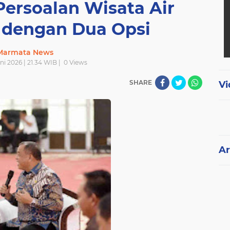
Persoalan Wisata Air
 dengan Dua Opsi
Marmata News
ni 2026 | 21.34 WIB |
0
Views
SHARE
Vi
Ar