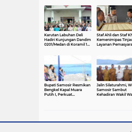
Karutan Labuhan Deli
Staf Ahli dan Staf 
Hadiri Kunjungan Dandim
Kemenimipas Tinja
0201/Medan di Koramil 10
Layanan Pemasyar
Marelan, Wujudkan
di Rutan Kelas I Me
Kepedulian Sosial kepada
Pastikan Pelayanan
Masyarakat
Pembinaan Berjala
Optimal
Bupati Samosir Resmikan
Jalin Silaturahmi, 
Bengkel Kapal Muara
Samosir Sambut
Putih I, Perkuat
Kehadiran Wakil Wa
Keselamatan Transportasi
Medan di Waterfron
Perairan Danau Toba
Pangururan