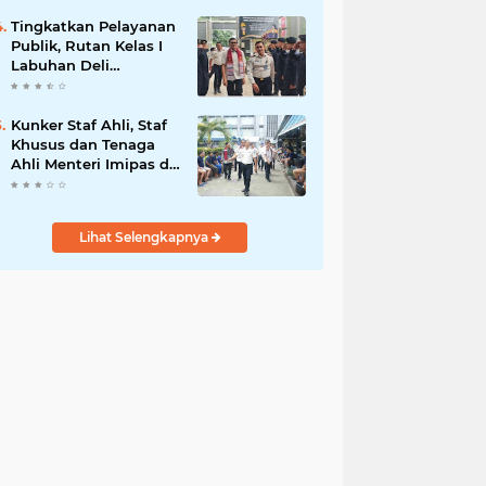
Tingkatkan Pelayanan
Publik, Rutan Kelas I
Labuhan Deli
Menerima Kunjungan
Rombongan Staf
Khusus Menteri Imipas
Kunker Staf Ahli, Staf
Khusus dan Tenaga
Ahli Menteri Imipas di
Lembaga
Pemasyarakatan Kelas
I Medan: Pelayanan
Lihat Selengkapnya
Prima Dipastikan
Berjalan Optimal