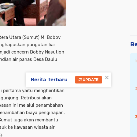
era Utara (Sumut) M. Bobby
Be
nghapuskan pungutan liar
menjadi concern Bobby Nasution
ndian air panas Desa Daulu
×
Berita Terbaru
UPDATE
i pertama yaitu menghentikan
ngunjung. Retribusi akan
wasan ini melalui penambahan
penambahan biaya penginapan,
v Sumut juga akan membantu
uk ke kawasan wisata air
g.