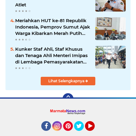
Atlet
Meriahkan HUT ke-81 Republik
Indonesia, Pemprov Sumut Ajak
Warga Kibarkan Merah Putih
Mulai 1 Agustus
Kunker Staf Ahli, Staf Khusus
dan Tenaga Ahli Menteri Imipas
di Lembaga Pemasyarakatan
Kelas I Medan: Pelayanan Prima
Dipastikan Berjalan Optimal
Lihat Selengkapnya
Facebook
Instagram
Pinterest
Twitter
YouTube