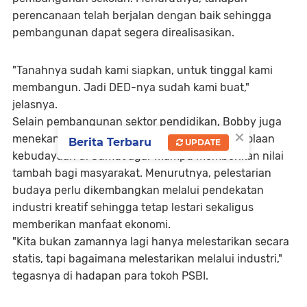
perencanaan telah berjalan dengan baik sehingga
pembangunan dapat segera direalisasikan.
"Tanahnya sudah kami siapkan, untuk tinggal kami
membangun. Jadi DED-nya sudah kami buat,"
jelasnya.
Selain pembangunan sektor pendidikan, Bobby juga
×
menekankan pentingnya transformasi pengelolaan
Berita Terbaru
UPDATE
kebudayaan di Sumut agar mampu memberikan nilai
tambah bagi masyarakat. Menurutnya, pelestarian
budaya perlu dikembangkan melalui pendekatan
industri kreatif sehingga tetap lestari sekaligus
memberikan manfaat ekonomi.
"Kita bukan zamannya lagi hanya melestarikan secara
statis, tapi bagaimana melestarikan melalui industri,"
tegasnya di hadapan para tokoh PSBI.