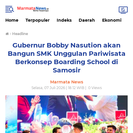
Home
Terpopuler
Indeks
Daerah
Ekonomi
H
›
Headline
Gubernur Bobby Nasution akan
Bangun SMK Unggulan Pariwisata
Berkonsep Boarding School di
Samosir
Marmata News
Selasa, 07 Juli 2026 | 18.12 WIB |
0
Views