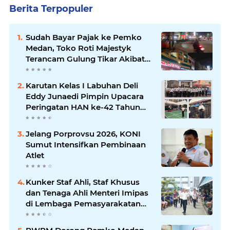
Berita Terpopuler
Sudah Bayar Pajak ke Pemko
Medan, Toko Roti Majestyk
Terancam Gulung Tikar Akibat
Akses Jalan Ditutup Pedagang
Angkringan
Karutan Kelas I Labuhan Deli
Eddy Junaedi Pimpin Upacara
Peringatan HAN ke-42 Tahun
2026
Jelang Porprovsu 2026, KONI
Sumut Intensifkan Pembinaan
Atlet
Kunker Staf Ahli, Staf Khusus
dan Tenaga Ahli Menteri Imipas
di Lembaga Pemasyarakatan
Kelas I Medan: Pelayanan Prima
Dipastikan Berjalan Optimal