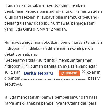
"Tujuan nya, untuk membentuk dan memberi
pembinaan kepada para murid- murid jika nanti sudah
lulus dari sekolah ini supaya bisa membuka peluang-
peluang usaha." ucap Ibu Nurmawati penjaga stan
yang juga Guru di SMAN 12 Medan.
Nurmawati juga menyebutkan, pemeliharaan tanaman
hidroponik ini dilakukan dihalaman sekolah percis
dekat pos satpam.
"Sebenarnya tidak sulit untuk membuat tanaman
hidroponik ini, cuman penjualan nya saja yang agak
×
sulit. Karena lebih mahal sayuran yang dari sekolah ini
Berita Terbaru
UPDATE
dibandingkan dari sayuran yang ada di pasar- pasar."
sebutnya.
Ia juga mengatakan, bahwa pembeli sayur dari hasil
karya anak- anak ini pembelinya terutama dari para