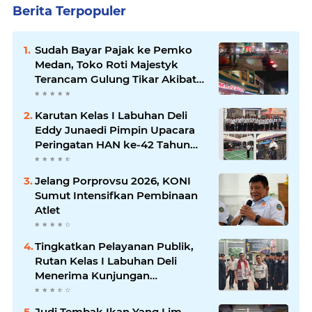
Berita Terpopuler
Sudah Bayar Pajak ke Pemko
Medan, Toko Roti Majestyk
Terancam Gulung Tikar Akibat
Akses Jalan Ditutup Pedagang
Angkringan
Karutan Kelas I Labuhan Deli
Eddy Junaedi Pimpin Upacara
Peringatan HAN ke-42 Tahun
2026
Jelang Porprovsu 2026, KONI
Sumut Intensifkan Pembinaan
Atlet
Tingkatkan Pelayanan Publik,
Rutan Kelas I Labuhan Deli
Menerima Kunjungan
Rombongan Staf Khusus
Menteri Imipas
Judi Tembak Ikan Yang Lim