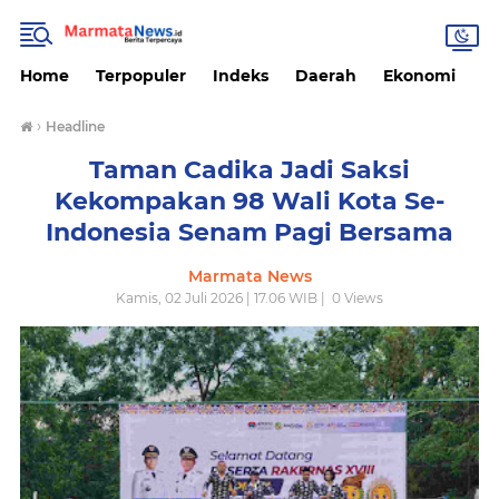
Home
Terpopuler
Indeks
Daerah
Ekonomi
H
›
Headline
Taman Cadika Jadi Saksi
Kekompakan 98 Wali Kota Se-
Indonesia Senam Pagi Bersama
Marmata News
Kamis, 02 Juli 2026 | 17.06 WIB |
0
Views