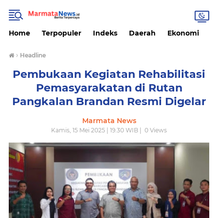
Home
Terpopuler
Indeks
Daerah
Ekonomi
H
›
Headline
Pembukaan Kegiatan Rehabilitasi
Pemasyarakatan di Rutan
Pangkalan Brandan Resmi Digelar
Marmata News
Kamis, 15 Mei 2025 | 19.30 WIB |
0
Views