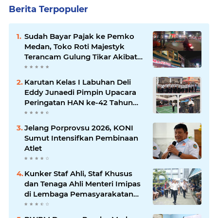
Berita Terpopuler
Sudah Bayar Pajak ke Pemko
Medan, Toko Roti Majestyk
Terancam Gulung Tikar Akibat
Akses Jalan Ditutup Pedagang
Angkringan
Karutan Kelas I Labuhan Deli
Eddy Junaedi Pimpin Upacara
Peringatan HAN ke-42 Tahun
2026
Jelang Porprovsu 2026, KONI
Sumut Intensifkan Pembinaan
Atlet
Kunker Staf Ahli, Staf Khusus
dan Tenaga Ahli Menteri Imipas
di Lembaga Pemasyarakatan
Kelas I Medan: Pelayanan Prima
Dipastikan Berjalan Optimal