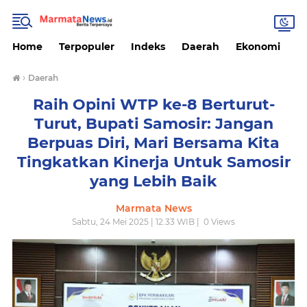
Home
Terpopuler
Indeks
Daerah
Ekonomi
H
›
Daerah
Raih Opini WTP ke-8 Berturut-
Turut, Bupati Samosir: Jangan
Berpuas Diri, Mari Bersama Kita
Tingkatkan Kinerja Untuk Samosir
yang Lebih Baik
Marmata News
Sabtu, 24 Mei 2025 | 12.33 WIB |
0
Views