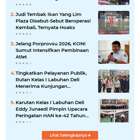
Akses Jalan Ditutup Pedagang
Angkringan
Judi Tembak Ikan Yang Lim
Plaza Disebut-Sebut Beroperasi
Kembali, Ternyata Hoaks
Jelang Porprovsu 2026, KONI
Sumut Intensifkan Pembinaan
Atlet
Tingkatkan Pelayanan Publik,
Rutan Kelas I Labuhan Deli
Menerima Kunjungan
Rombongan Staf Khusus
Menteri Imipas
Karutan Kelas I Labuhan Deli
Eddy Junaedi Pimpin Upacara
Peringatan HAN ke-42 Tahun
2026
Lihat Selengkapnya