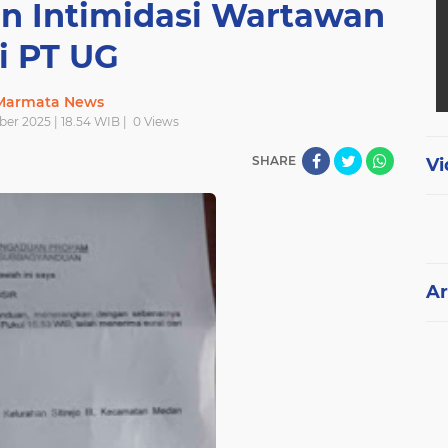
n Intimidasi Wartawan
i PT UG
Marmata News
ber 2025 | 18.54 WIB |
0
Views
SHARE
Vi
Ar