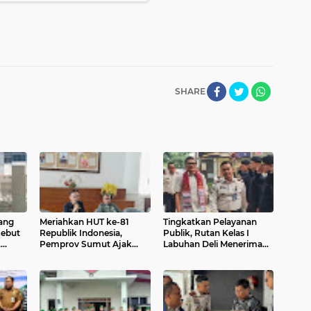
SHARE
ang
Meriahkan HUT ke-81
Tingkatkan Pelayanan
Sebut
Republik Indonesia,
Publik, Rutan Kelas I
,
Pemprov Sumut Ajak
Labuhan Deli Menerima
Warga Kibarkan Merah
Kunjungan Rombongan
Putih Mulai 1 Agustus
Staf Khusus Menteri
Imipas