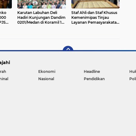
mko
Karutan Labuhan Deli
Staf Ahli dan Staf Khusus
000
Hadiri Kunjungan Dandim
Kemenimipas Tinjau
PJS
0201/Medan di Koramil 10
Layanan Pemasyarakatan
Marelan, Wujudkan
di Rutan Kelas I Medan,
Kepedulian Sosial kepada
Pastikan Pelayanan dan
Masyarakat
Pembinaan Berjalan
Optimal
ajahi
rah
Ekonomi
Headline
Hu
minal
Nasional
Pendidikan
Pol