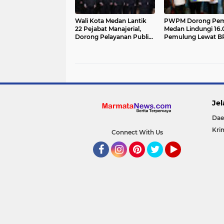
Wali Kota Medan Lantik
PWPM Dorong Pe
22 Pejabat Manajerial,
Medan Lindungi 16.
Dorong Pelayanan Publik
Pemulung Lewat B
Cepat, Transparan dan
Ketenagakerjaan
Responsif
Jel
Dae
Kri
Connect With Us
Facebook
Instagram
Pinterest
Twitter
YouTube