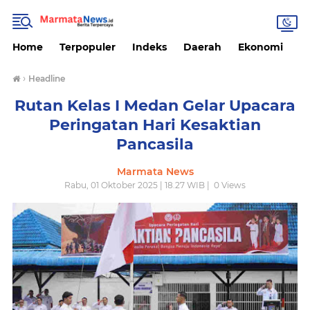
Home
Terpopuler
Indeks
Daerah
Ekonomi
H
›
Headline
Rutan Kelas I Medan Gelar Upacara
Peringatan Hari Kesaktian
Pancasila
Marmata News
Rabu, 01 Oktober 2025 | 18.27 WIB |
0
Views