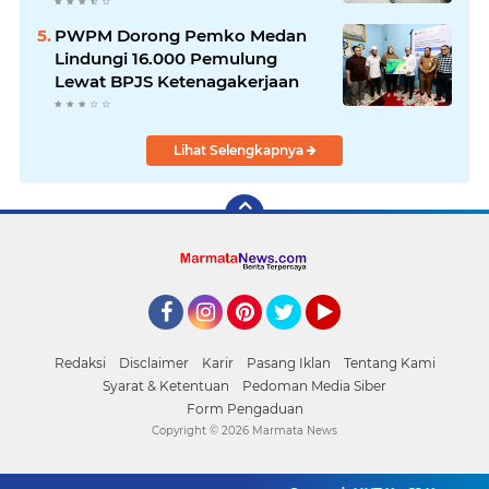
Kelas I Medan: Pelayanan Prima
Dipastikan Berjalan Optimal
PWPM Dorong Pemko Medan
Lindungi 16.000 Pemulung
Lewat BPJS Ketenagakerjaan
Lihat Selengkapnya
Facebook
Instagram
Pinterest
Twitter
YouTube
Redaksi
Disclaimer
Karir
Pasang Iklan
Tentang Kami
Syarat & Ketentuan
Pedoman Media Siber
Form Pengaduan
Copyright ©
2026 Marmata News