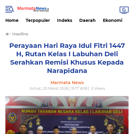
Home
Terpopuler
Indeks
Daerah
Ekonomi
H
›
Headline
Perayaan Hari Raya Idul Fitri 1447
H, Rutan Kelas I Labuhan Deli
Serahkan Remisi Khusus Kepada
Narapidana
Marmata News
Jumat, 20 Maret 2026 | 19.17 WIB |
0
Views