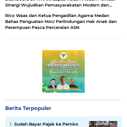
Sinergi Wujudkan Pemasyarakatan Modern dan
Berkelanjutan dengan Kolaborasi Bersama Mitra
Rico Waas dan Ketua Pengadilan Agama Medan
Strategis
Bahas Penguatan MoU Perlindungan Hak Anak dan
Perempuan Pasca Perceraian ASN
Berita Terpopuler
Sudah Bayar Pajak ke Pemko