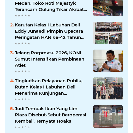
Medan, Toko Roti Majestyk
Terancam Gulung Tikar Akibat
Akses Jalan Ditutup Pedagang
Angkringan
Karutan Kelas I Labuhan Deli
Eddy Junaedi Pimpin Upacara
Peringatan HAN ke-42 Tahun
2026
Jelang Porprovsu 2026, KONI
Sumut Intensifkan Pembinaan
Atlet
Tingkatkan Pelayanan Publik,
Rutan Kelas I Labuhan Deli
Menerima Kunjungan
Rombongan Staf Khusus
Menteri Imipas
Judi Tembak Ikan Yang Lim
Plaza Disebut-Sebut Beroperasi
Kembali, Ternyata Hoaks