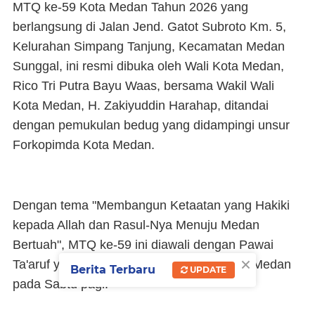
MTQ ke-59 Kota Medan Tahun 2026 yang
berlangsung di Jalan Jend. Gatot Subroto Km. 5,
Kelurahan Simpang Tanjung, Kecamatan Medan
Sunggal, ini resmi dibuka oleh Wali Kota Medan,
Rico Tri Putra Bayu Waas, bersama Wakil Wali
Kota Medan, H. Zakiyuddin Harahap, ditandai
dengan pemukulan bedug yang didampingi unsur
Forkopimda Kota Medan.
Dengan tema "Membangun Ketaatan yang Hakiki
kepada Allah dan Rasul-Nya Menuju Medan
Bertuah", MTQ ke-59 ini diawali dengan Pawai
×
Ta'aruf yang diikuti 21 Kecamatan se-Kota Medan
Berita Terbaru
UPDATE
pada Sabtu pagi.