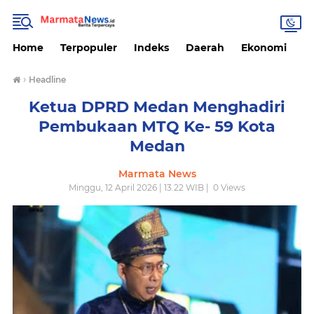
Home
Terpopuler
Indeks
Daerah
Ekonomi
H
›
Headline
Ketua DPRD Medan Menghadiri
Pembukaan MTQ Ke- 59 Kota
Medan
Marmata News
Minggu, 12 April 2026 | 13.22 WIB |
0
Views