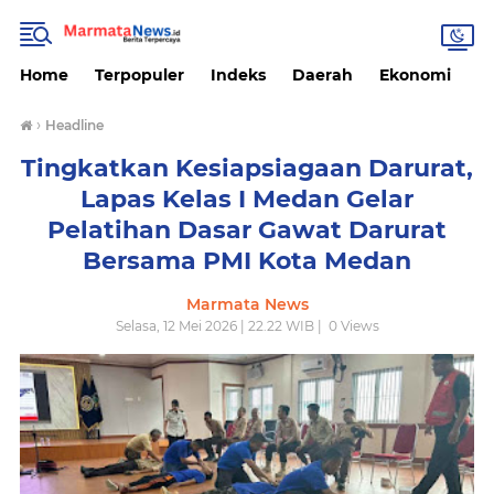
Home
Terpopuler
Indeks
Daerah
Ekonomi
H
›
Headline
Tingkatkan Kesiapsiagaan Darurat,
Lapas Kelas I Medan Gelar
Pelatihan Dasar Gawat Darurat
Bersama PMI Kota Medan
Marmata News
Selasa, 12 Mei 2026 | 22.22 WIB |
0
Views