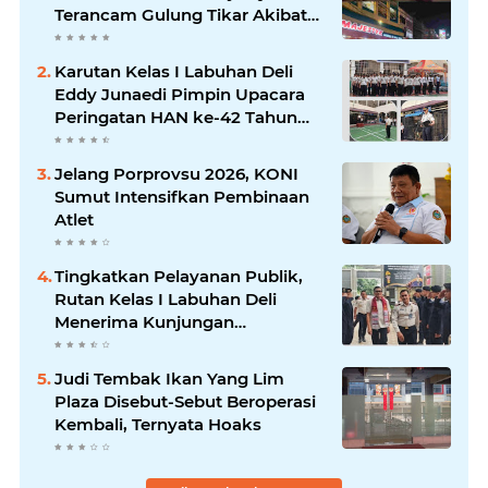
Terancam Gulung Tikar Akibat
Akses Jalan Ditutup Pedagang
Angkringan
Karutan Kelas I Labuhan Deli
Eddy Junaedi Pimpin Upacara
Peringatan HAN ke-42 Tahun
2026
Jelang Porprovsu 2026, KONI
Sumut Intensifkan Pembinaan
Atlet
Tingkatkan Pelayanan Publik,
Rutan Kelas I Labuhan Deli
Menerima Kunjungan
Rombongan Staf Khusus
Menteri Imipas
Judi Tembak Ikan Yang Lim
Plaza Disebut-Sebut Beroperasi
Kembali, Ternyata Hoaks