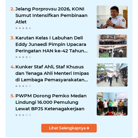
Angkringan
Jelang Porprovsu 2026, KONI
Sumut Intensifkan Pembinaan
Atlet
Karutan Kelas I Labuhan Deli
Eddy Junaedi Pimpin Upacara
Peringatan HAN ke-42 Tahun
2026
Kunker Staf Ahli, Staf Khusus
dan Tenaga Ahli Menteri Imipas
di Lembaga Pemasyarakatan
Kelas I Medan: Pelayanan Prima
Dipastikan Berjalan Optimal
PWPM Dorong Pemko Medan
Lindungi 16.000 Pemulung
Lewat BPJS Ketenagakerjaan
Lihat Selengkapnya