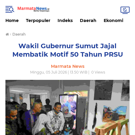
Home
Terpopuler
Indeks
Daerah
Ekonomi
H
›
Daerah
‎Wakil Gubernur Sumut Jajal
Membatik Motif 50 Tahun PRSU
Marmata News
Minggu, 05 Juli 2026 | 13.50 WIB |
0
Views