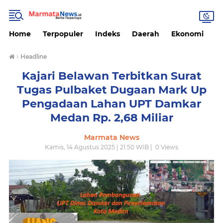
Home
Terpopuler
Indeks
Daerah
Ekonomi
H
›
Headline
Kajari Belawan Terbitkan Surat
Tugas Pulbaket Dugaan Mark Up
Pengadaan Lahan UPT Damkar
Medan Rp. 2,68 Miliar
Marmata News
Kamis, 14 Agustus 2025 | 21.50 WIB |
0
Views