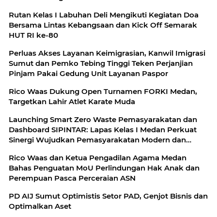
Rutan Kelas I Labuhan Deli Mengikuti Kegiatan Doa
Bersama Lintas Kebangsaan dan Kick Off Semarak
HUT RI ke-80
Perluas Akses Layanan Keimigrasian, Kanwil Imigrasi
Sumut dan Pemko Tebing Tinggi Teken Perjanjian
Pinjam Pakai Gedung Unit Layanan Paspor
Rico Waas Dukung Open Turnamen FORKI Medan,
Targetkan Lahir Atlet Karate Muda
Launching Smart Zero Waste Pemasyarakatan dan
Dashboard SIPINTAR: Lapas Kelas I Medan Perkuat
Sinergi Wujudkan Pemasyarakatan Modern dan
Berkelanjutan dengan Kolaborasi Bersama Mitra
Rico Waas dan Ketua Pengadilan Agama Medan
Strategis
Bahas Penguatan MoU Perlindungan Hak Anak dan
Perempuan Pasca Perceraian ASN
PD AIJ Sumut Optimistis Setor PAD, Genjot Bisnis dan
Optimalkan Aset