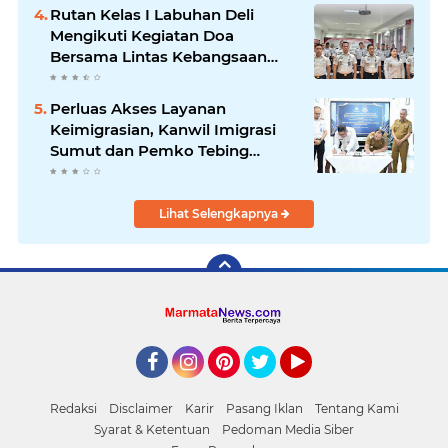
Rutan Kelas I Labuhan Deli
Mengikuti Kegiatan Doa
Bersama Lintas Kebangsaan
dan Kick Off Semarak HUT RI
ke-80
Perluas Akses Layanan
Keimigrasian, Kanwil Imigrasi
Sumut dan Pemko Tebing
Tinggi Teken Perjanjian Pinjam
Pakai Gedung Unit Layanan
Paspor
Lihat Selengkapnya
Facebook
Instagram
Pinterest
Twitter
YouTube
Redaksi
Disclaimer
Karir
Pasang Iklan
Tentang Kami
Syarat & Ketentuan
Pedoman Media Siber