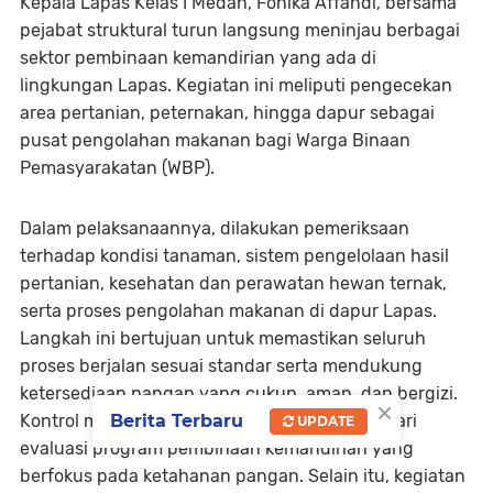
Kepala Lapas Kelas I Medan, Fonika Affandi, bersama
pejabat struktural turun langsung meninjau berbagai
sektor pembinaan kemandirian yang ada di
lingkungan Lapas. Kegiatan ini meliputi pengecekan
area pertanian, peternakan, hingga dapur sebagai
pusat pengolahan makanan bagi Warga Binaan
Pemasyarakatan (WBP).
Dalam pelaksanaannya, dilakukan pemeriksaan
terhadap kondisi tanaman, sistem pengelolaan hasil
pertanian, kesehatan dan perawatan hewan ternak,
serta proses pengolahan makanan di dapur Lapas.
Langkah ini bertujuan untuk memastikan seluruh
proses berjalan sesuai standar serta mendukung
ketersediaan pangan yang cukup, aman, dan bergizi.
×
Berita Terbaru
Kontrol menyeluruh ini juga menjadi bagian dari
UPDATE
evaluasi program pembinaan kemandirian yang
berfokus pada ketahanan pangan. Selain itu, kegiatan