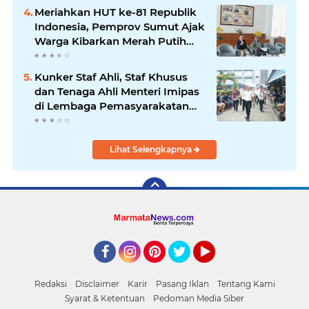
Meriahkan HUT ke-81 Republik
Indonesia, Pemprov Sumut Ajak
Warga Kibarkan Merah Putih
Mulai 1 Agustus
Kunker Staf Ahli, Staf Khusus
dan Tenaga Ahli Menteri Imipas
di Lembaga Pemasyarakatan
Kelas I Medan: Pelayanan Prima
Dipastikan Berjalan Optimal
Lihat Selengkapnya
Facebook
Instagram
Pinterest
Twitter
YouTube
Redaksi
Disclaimer
Karir
Pasang Iklan
Tentang Kami
Syarat & Ketentuan
Pedoman Media Siber