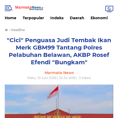
Home
Terpopuler
Indeks
Daerah
Ekonomi
H
›
Headline
"Cici" Penguasa Judi Tembak Ikan
Merk GBM99 Tantang Polres
Pelabuhan Belawan, AKBP Rosef
Efendi "Bungkam"
Marmata News
Rabu, 10 Juni 2026 | 20.54 WIB |
0
Views