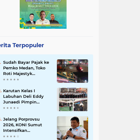
rita Terpopuler
Sudah Bayar Pajak ke
Pemko Medan, Toko
Roti Majestyk
Terancam Gulung
Tikar Akibat Akses
Jalan Ditutup
Karutan Kelas I
Pedagang Angkringan
Labuhan Deli Eddy
Junaedi Pimpin
Upacara Peringatan
HAN ke-42 Tahun
2026
Jelang Porprovsu
2026, KONI Sumut
Intensifkan
Pembinaan Atlet