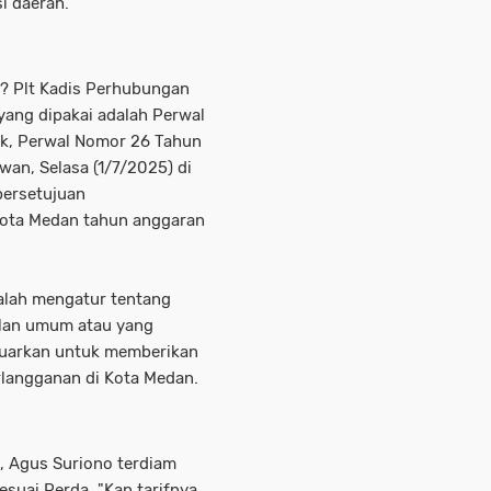
i daerah.
a? Plt Kadis Perhubungan
ang dipakai adalah Perwal
ok, Perwal Nomor 26 Tahun
an, Selasa (1/7/2025) di
persetujuan
ota Medan tahun anggaran
alah mengatur tentang
jalan umum atau yang
luarkan untuk memberikan
rlangganan di Kota Medan.
, Agus Suriono terdiam
esuai Perda. "Kan tarifnya