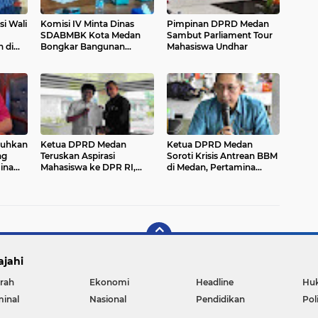
si Wali
Komisi IV Minta Dinas
Pimpinan DPRD Medan
SDABMBK Kota Medan
Sambut Parliament Tour
 di
Bongkar Bangunan
Mahasiswa Undhar
Taman di Atas Parit
Depan Gedung Hermes
puhkan
Ketua DPRD Medan
Ketua DPRD Medan
ng
Teruskan Aspirasi
Soroti Krisis Antrean BBM
ina
Mahasiswa ke DPR RI,
di Medan, Pertamina
n
Wong Chun Sen: DPRD
Diminta Segera Bertindak
Harus Jadi Rumah Rakyat
ajahi
rah
Ekonomi
Headline
Hu
minal
Nasional
Pendidikan
Pol