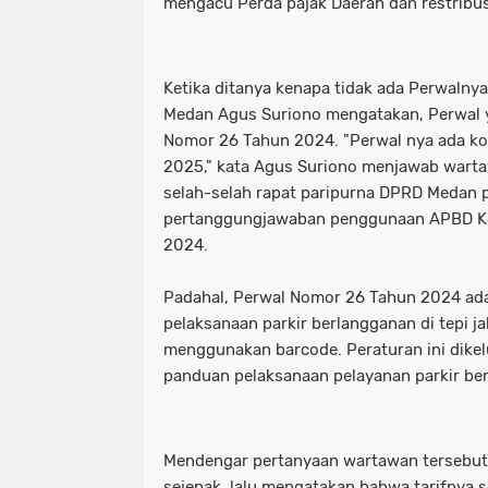
mengacu Perda pajak Daerah dan restribus
Ketika ditanya kenapa tidak ada Perwalny
Medan Agus Suriono mengatakan, Perwal y
Nomor 26 Tahun 2024. "Perwal nya ada k
2025," kata Agus Suriono menjawab wartaw
selah-selah rapat paripurna DPRD Medan 
pertanggungjawaban penggunaan APBD K
2024.
Padahal, Perwal Nomor 26 Tahun 2024 ad
pelaksanaan parkir berlangganan di tepi 
menggunakan barcode. Peraturan ini dike
panduan pelaksanaan pelayanan parkir be
Mendengar pertanyaan wartawan tersebut
sejenak, lalu mengatakan bahwa tarifnya s