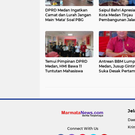
DPRD Medan Ingatkan
Saipul Bahri Apresia
Camat dan Lurah Jangan
Kota Medan Tinjau
Main 'Mata' Soal PBG
Pembangunan Jalan
Marelan
Temui Pimpinan DPRD
Antrean BBM Lum
Medan, HMI Bawa 11
Medan, Jusup Ginti
Tuntutan Mahasiswa
Suka Desak Pertam
Jangan Permainka
Rakyat
Jel
Dae
Kri
Connect With Us