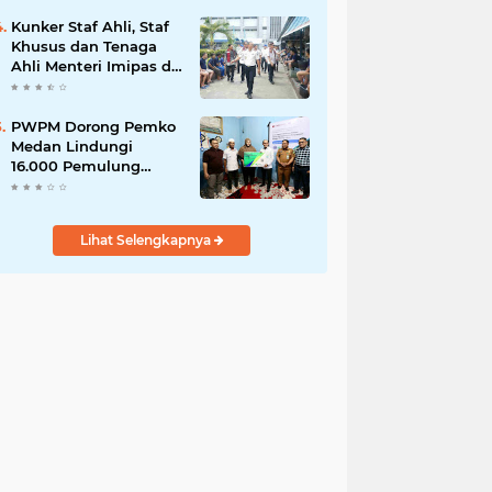
Kunker Staf Ahli, Staf
Khusus dan Tenaga
Ahli Menteri Imipas di
Lembaga
Pemasyarakatan Kelas
I Medan: Pelayanan
PWPM Dorong Pemko
Prima Dipastikan
Medan Lindungi
Berjalan Optimal
16.000 Pemulung
Lewat BPJS
Ketenagakerjaan
Lihat Selengkapnya