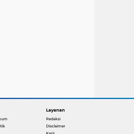
Layanan
kum
Redaksi
itik
Disclaimer
Karir