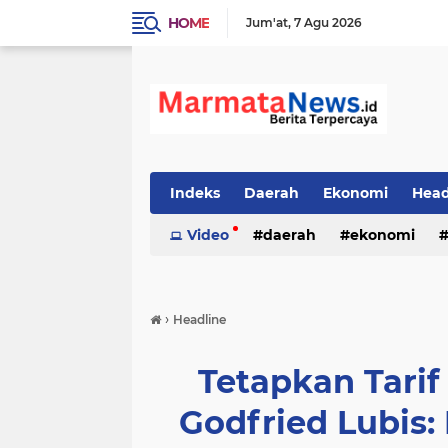
HOME
Jum'at
7 Agu 2026
Indeks
Daerah
Ekonomi
Head
Video
daerah
ekonomi
›
Headline
Tetapkan Tarif
Godfried Lubis