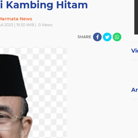
ri Kambing Hitam
Marmata News
li 2025 | 19.30 WIB |
0
Views
SHARE
Vi
Ar